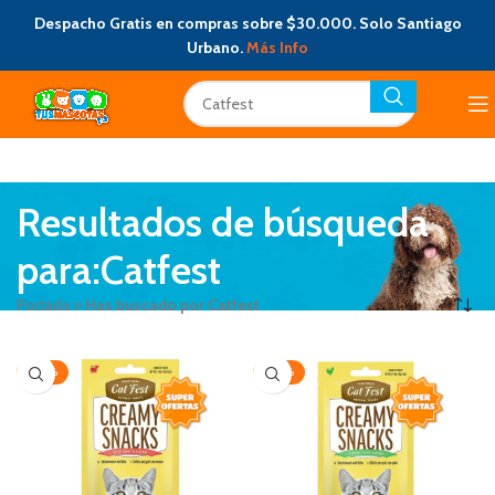
Despacho Gratis en compras sobre $30.000. Solo Santiago
Urbano.
Más Info
Resultados de búsqueda
para:Catfest
Portada
»
Has buscado por Catfest
-20%
-20%