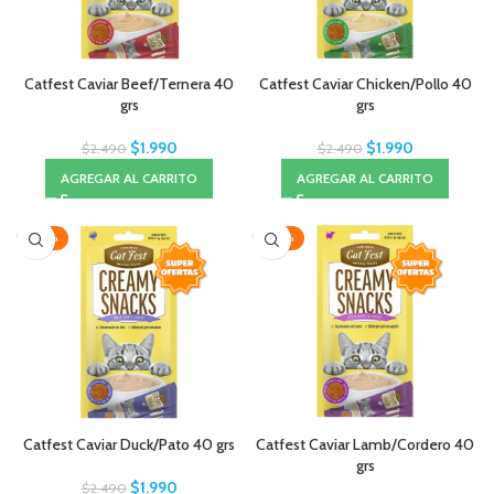
Catfest Caviar Beef/Ternera 40
Catfest Caviar Chicken/Pollo 40
grs
grs
$
1.990
$
1.990
$
2.490
$
2.490
AGREGAR AL CARRITO
AGREGAR AL CARRITO
-20%
-20%
Catfest Caviar Duck/Pato 40 grs
Catfest Caviar Lamb/Cordero 40
grs
$
1.990
$
2.490