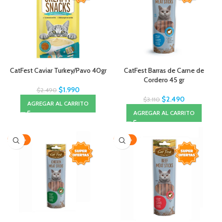
CatFest Caviar Turkey/Pavo 40gr
CatFest Barras de Carne de
Cordero 45 gr
$
1.990
$
2.490
$
2.490
$
3.110
AGREGAR AL CARRITO
AGREGAR AL CARRITO
-20%
-20%