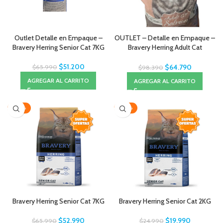
Outlet Detalle en Empaque –
OUTLET – Detalle en Empaque –
Bravery Herring Senior Cat 7KG
Bravery Herring Adult Cat
Sterilized 7kg
$
51.200
$
64.790
$
65.990
$
98.390
AGREGAR AL CARRITO
AGREGAR AL CARRITO
-20%
-20%
Bravery Herring Senior Cat 7KG
Bravery Herring Senior Cat 2KG
$
52.990
$
19.990
$
65.990
$
24.990