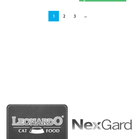
1
2
3
→