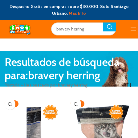
Despacho Gratis en compras sobre $30.000. Solo Santiago
Urbano.
Más Info
Resultados de búsqueda
para:bravery herring
Portada
»
Has buscado por bravery herring
-22%
-34%