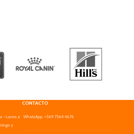
CONTACTO
a - Lunes a
WhatsApp: +569 7564 4676
mingo y