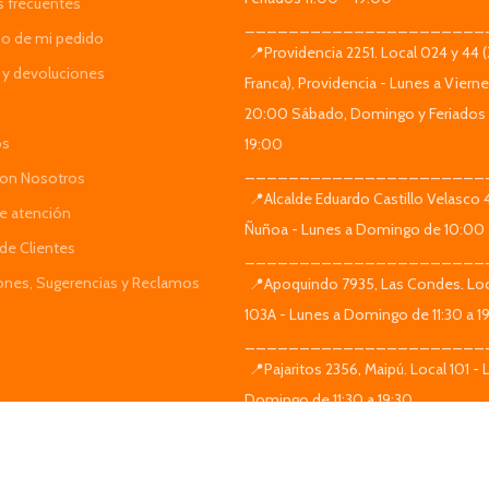
s frecuentes
______________________
do de mi pedido
📍Providencia 2251. Local 024 y 44 
y devoluciones
Franca), Providencia - Lunes a Viern
20:00 Sábado, Domingo y Feriados 
os
19:00
______________________
Con Nosotros
📍Alcalde Eduardo Castillo Velasco
de atención
Ñuñoa - Lunes a Domingo de 10:00 
de Clientes
______________________
iones, Sugerencias y Reclamos
📍Apoquindo 7935, Las Condes. Loc
103A - Lunes a Domingo de 11:30 a 1
______________________
📍Pajaritos 2356, Maipú. Local 101 - 
Domingo de 11:30 a 19:30
______________________
📍Vicuña Mackenna 9815, La Florida.
Lunes a Viernes 10:00 – 20:00 Sáb