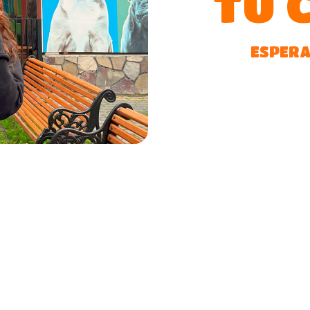
TU 
ESPERA