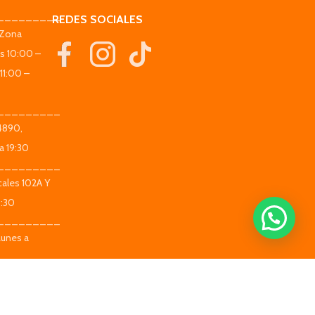
_________
REDES SOCIALES
(Zona
es 10:00 –
11:00 –
_________
 4890,
¡Hola✨!
a 19:30
¿Cómo podemos ayudarte🐾?
_________
ales 102A Y
9:30
Abrir chat
_________
Lunes a
_________
 Local 104 -
ado,