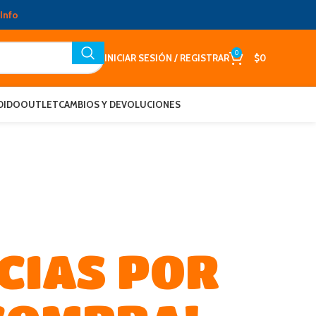
Info
0
INICIAR SESIÓN / REGISTRAR
$
0
DIDO
OUTLET
CAMBIOS Y DEVOLUCIONES
CIAS POR