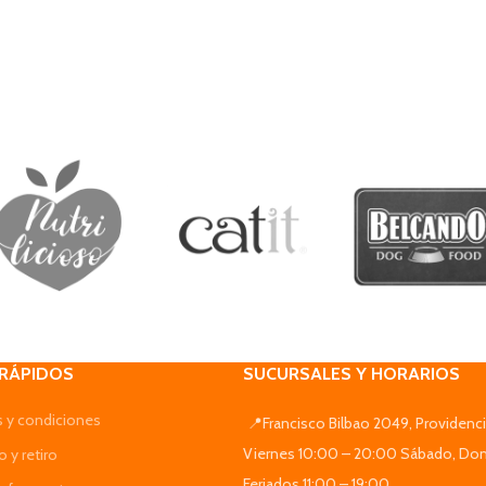
 RÁPIDOS
SUCURSALES Y HORARIOS
 y condiciones
📍Francisco Bilbao 2049, Providenci
Viernes 10:00 – 20:00 Sábado, Do
 y retiro
Feriados 11:00 – 19:00