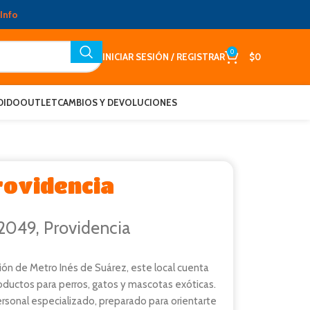
Info
0
INICIAR SESIÓN / REGISTRAR
$
0
DIDO
OUTLET
CAMBIOS Y DEVOLUCIONES
rovidencia
 2049, Providencia
ión de Metro Inés de Suárez, este local cuenta
oductos para perros, gatos y mascotas exóticas.
sonal especializado, preparado para orientarte