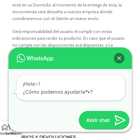
esté en su Domicilio al momento de la entrega de esta, la
encomienda será devuelta a nuestra empresa donde
coordinaremos con el cliente un nuevo envío.
Será responsabilidad del usuario el cumplir con estas
indicaciones para recibir su producto. En caso que el usuario
no cumpla con las disposiciones acá dispuestas, y La
Empresa haya realizado todas las gestiones para el envío
sin que el usuario lo haya recibido, no se realizará la
devolución de lo pagado.
Para eventos especiales como el Cyber Day, Cyber Monday
¡Hola✨!
y Black Friday los tiempos de despachos son los siguientes:
¿Cómo podemos ayudarte🐾?
• Preparación y entrega al courier seleccionado: 5 a 8 días
hábiles
• El tiempo de entrega final dependerá del destino, ciudad y
Abrir chat
tiempos operativos del courier seleccionado por el cliente
0
Inicio
Carrito
Mi cuenta
CAMBIOS Y DEVOLUCIONES