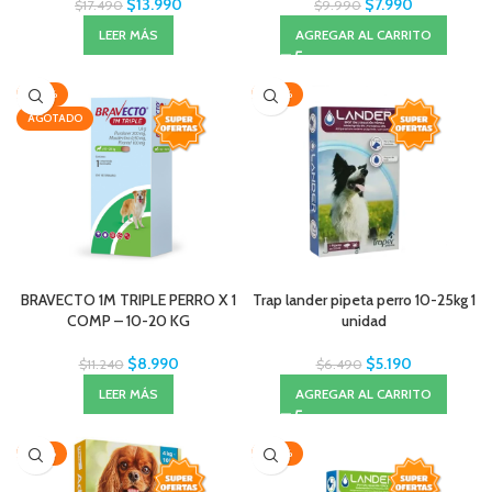
$
13.990
$
7.990
$
17.490
$
9.990
LEER MÁS
AGREGAR AL CARRITO
-20%
-20%
AGOTADO
BRAVECTO 1M TRIPLE PERRO X 1
Trap lander pipeta perro 10-25kg 1
COMP – 10-20 KG
unidad
$
8.990
$
5.190
$
11.240
$
6.490
LEER MÁS
AGREGAR AL CARRITO
-28%
-20%