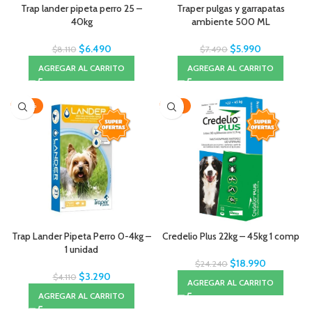
Trap lander pipeta perro 25 –
Traper pulgas y garrapatas
40kg
ambiente 500 ML
$
6.490
$
5.990
$
8.110
$
7.490
AGREGAR AL CARRITO
AGREGAR AL CARRITO
-20%
-22%
Trap Lander Pipeta Perro 0-4kg –
Credelio Plus 22kg – 45kg 1 comp
1 unidad
$
18.990
$
24.240
$
3.290
$
4.110
AGREGAR AL CARRITO
AGREGAR AL CARRITO