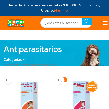
Despacho Gratis en compras sobre $30.000. Solo Santiago
Urbano.
Más Info
Antiparasitarios
Categorías
Portada
»
Perros
»
Antiparasitarios
-20%