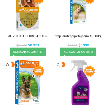
ADVOCATE PERRO 4-10KG
trap lander pipeta perro 4 – 10kg
$
8.990
$
3.990
$
12.490
$
4.990
AGREGAR AL CARRITO
AGREGAR AL CARRITO
-20%
-20%