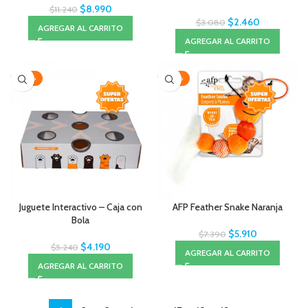
$
8.990
$
11.240
$
2.460
$
3.080
AGREGAR AL CARRITO
AGREGAR AL CARRITO
-20%
-20%
Juguete Interactivo – Caja con
AFP Feather Snake Naranja
Bola
$
5.910
$
7.390
$
4.190
$
5.240
AGREGAR AL CARRITO
AGREGAR AL CARRITO