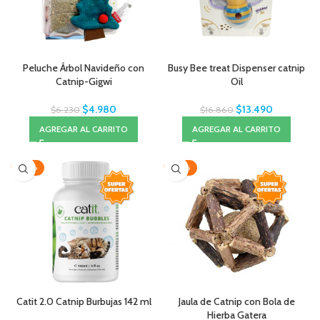
Peluche Árbol Navideño con
Busy Bee treat Dispenser catnip
Catnip-Gigwi
Oil
$
4.980
$
13.490
$
6.230
$
16.860
AGREGAR AL CARRITO
AGREGAR AL CARRITO
-20%
-20%
Catit 2.0 Catnip Burbujas 142 ml
Jaula de Catnip con Bola de
Hierba Gatera