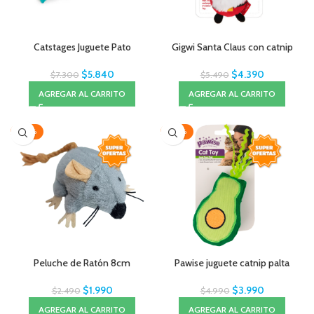
Catstages Juguete Pato
Gigwi Santa Claus con catnip
$
5.840
$
4.390
$
7.300
$
5.490
AGREGAR AL CARRITO
AGREGAR AL CARRITO
-20%
-20%
Peluche de Ratón 8cm
Pawise juguete catnip palta
$
1.990
$
3.990
$
2.490
$
4.990
AGREGAR AL CARRITO
AGREGAR AL CARRITO