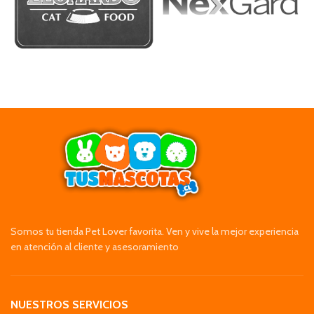
Somos tu tienda Pet Lover favorita. Ven y vive la mejor experiencia
en atención al cliente y asesoramiento
NUESTROS SERVICIOS