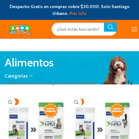
Despacho Gratis en compras sobre $30.000. Solo Santiago
Urbano.
Más Info
Alimentos
Categorías
Portada
»
Venta de bodega
»
Gatos
»
Alimentos
-28%
-15%