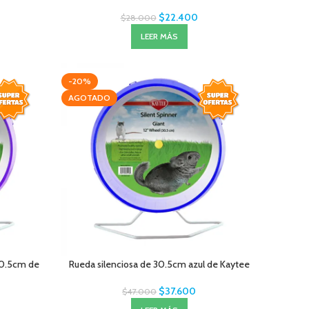
$
22.400
$
28.000
LEER MÁS
-20%
AGOTADO
30.5cm de
Rueda silenciosa de 30.5cm azul de Kaytee
$
37.600
$
47.000