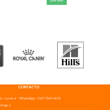
LEER MÁS
CONTACTO
a - Lunes a
WhatsApp: +569 7564 4676
mingo y