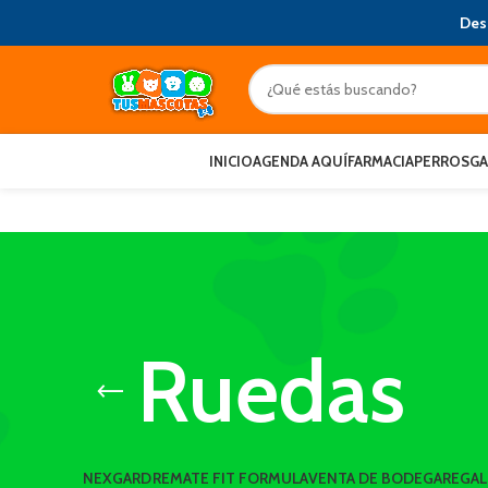
Des
INICIO
AGENDA AQUÍ
FARMACIA
PERROS
G
Ruedas
NEXGARD
REMATE FIT FORMULA
VENTA DE BODEGA
REGA