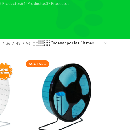
8 Productos
641 Productos
37 Productos
4
36
48
96
AGOTADO