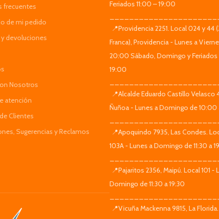
Feriados 11:00 – 19:00
s frecuentes
______________________
do de mi pedido
📍Providencia 2251. Local 024 y 44 
y devoluciones
Franca), Providencia - Lunes a Viern
20:00 Sábado, Domingo y Feriados 
os
19:00
______________________
Con Nosotros
📍Alcalde Eduardo Castillo Velasco
de atención
Ñuñoa - Lunes a Domingo de 10:00 
de Clientes
______________________
iones, Sugerencias y Reclamos
📍Apoquindo 7935, Las Condes. Loc
103A - Lunes a Domingo de 11:30 a 1
______________________
📍Pajaritos 2356, Maipú. Local 101 - 
Domingo de 11:30 a 19:30
______________________
📍Vicuña Mackenna 9815, La Florida.