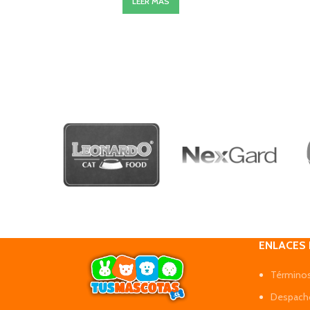
LEER MÁS
ENLACES
Términos
Despacho