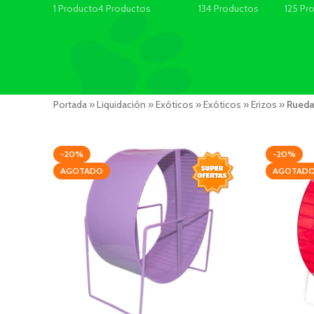
1 Producto
4 Productos
134 Productos
125 Pr
Portada
»
Liquidación
»
Exóticos
»
Exóticos
»
Erizos
»
Rued
-20%
-20%
AGOTADO
AGOTAD