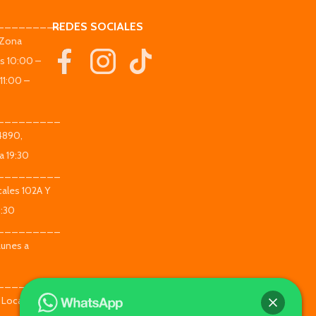
_________
REDES SOCIALES
(Zona
es 10:00 –
11:00 –
_________
 4890,
a 19:30
_________
ales 102A Y
9:30
_________
Lunes a
_________
 Local 104 -