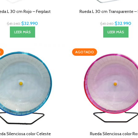
eda L 30 cm Rojo – Ferplast
Rueda L 30 cm Transparente – 
$
32.990
$
32.990
$
41.240
$
41.240
LEER MÁS
LEER MÁS
O
AGOTADO
da Silenciosa color Celeste
Rueda Silenciosa color Ro