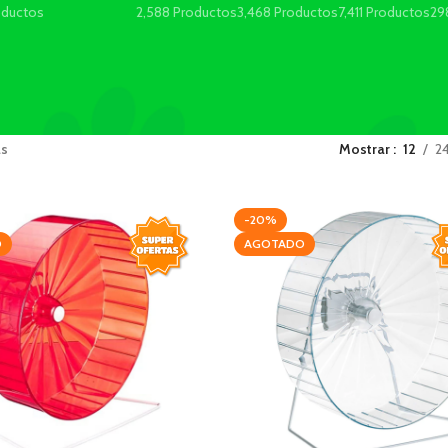
oductos
2,588 Productos
3,468 Productos
7,411 Productos
29
as
Mostrar
12
2
-20%
O
AGOTADO