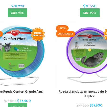
$
20.990
$
20.990
LEER MÁS
LEER MÁS
-20%
O
AGOTADO
ee Rueda Confort Grande Azul
Rueda silenciosa en morado de 
Kaytee
$
22.400
$
28.000
$
37.600
$
47.000