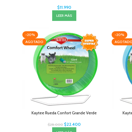
$
11.990
LEER MÁS
-20%
-20%
AGOTADO
AGOTAD
Kaytee Rueda Confort Grande Verde
Kayt
$
22.400
$
28.000