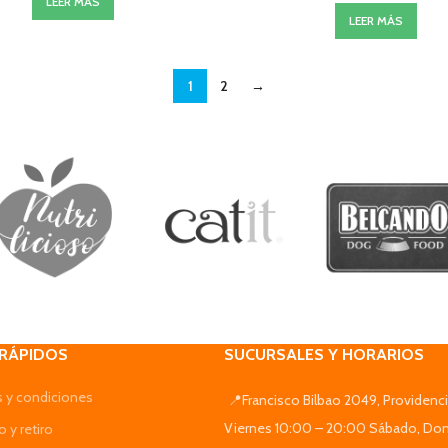
LEER MÁS
LEER MÁS
1
2
→
 RÁPIDOS
SUCURSALES Y HORARIOS
 y condiciones
📍Francisco Bilbao 2049, Providenci
Viernes 10:00 – 20:00 Sábado, Do
 y retiro