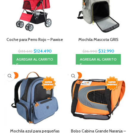
Coche para Perro Rojo – Pawise
Mochila Mascota GRIS
$
124.490
$
32.990
$
155.610
$
36.990
AGREGAR AL CARRITO
AGREGAR AL CARRITO
-20%
-20%
Mochila azul para pequeñas
Bolso Cabina Grande Naranja –