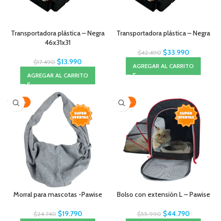
Transportadora plástica – Negra
Transportadora plástica – Negra
46x31x31
$
33.990
$
42.490
$
13.990
$
17.490
AGREGAR AL CARRITO
AGREGAR AL CARRITO
-20%
-20%
Morral para mascotas -Pawise
Bolso con extensión L – Pawise
$
19.790
$
44.790
$
24.740
$
55.990