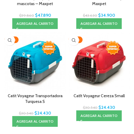
mascotas – Maxpet
Maxpet
$
47.890
$
34.900
$
59.860
$
43.630
AGREGAR AL CARRITO
AGREGAR AL CARRITO
-20%
-20%
Catit Voyageur Transportadora
CatIt Voyageur Cereza Small
Turquesa S
$
24.430
$
30.540
$
24.430
$
30.540
AGREGAR AL CARRITO
AGREGAR AL CARRITO