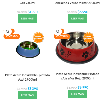
Gris 230ml
c/diseños Verde Militar 2900ml
$
1.990
$
6.990
$
2.990
$
8.990
LEER MÁS
LEER MÁS
-40%
-22%
AGOTADO
AGOTADO
Plato Acero Inoxidable Pintado
Plato Acero Inoxidable- pintado
c/diseños Rojo 2900ml
Azul 2900ml
$
6.990
$
8.990
$
5.390
$
8.990
LEER MÁS
LEER MÁS