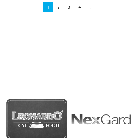
1
2
3
4
→