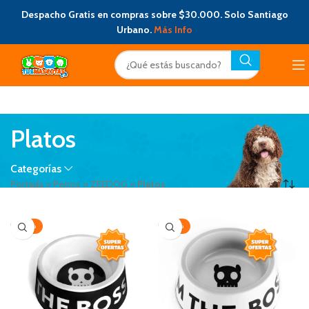
Despacho Gratis en compras sobre $30.000. Solo Santiago
Urbano.
Más Info
Platos
Categorías
Portada
»
Perros
»
ZEEDOG
»
Platos
-20%
-20%