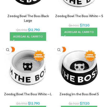
Zeedog Bowl The Boss Black
Zeedog Bowl The Boss White – S
Large
$
7.120
$
8.900
$
12.790
$
15.990
AGREGAR AL CARRITO
AGREGAR AL CARRITO
-20%
-20%
Zeedog Bowl The Boss White – L
Zeedog Im the Boss Bowl S
$
12.790
$
7.120
$
15.990
$
8.900