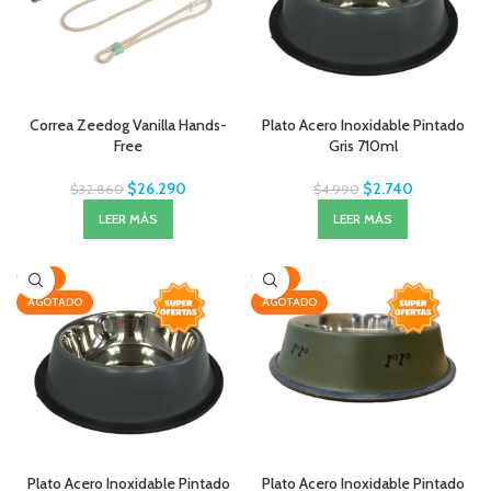
Correa Zeedog Vanilla Hands-
Plato Acero Inoxidable Pintado
Free
Gris 710ml
$
26.290
$
2.740
$
32.860
$
4.990
LEER MÁS
LEER MÁS
-33%
-22%
AGOTADO
AGOTADO
Plato Acero Inoxidable Pintado
Plato Acero Inoxidable Pintado