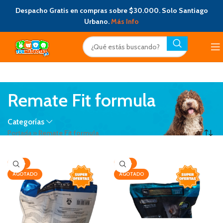
Despacho Gratis en compras sobre $30.000. Solo Santiago
Urbano.
Más Info
Remate Fit formula
Categorías
Portada
»
Remate Fit formula
-28%
-28%
AGOTADO
AGOTADO