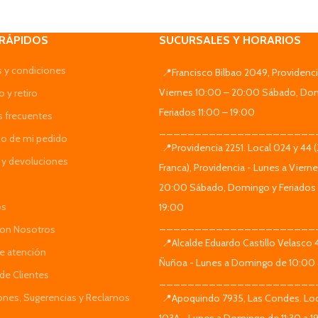
 RÁPIDOS
SUCURSALES Y HORARIOS
 y condiciones
📍Francisco Bilbao 2049, Providenci
Viernes 10:00 – 20:00 Sábado, Do
 y retiro
Feriados 11:00 – 19:00
s frecuentes
______________________
do de mi pedido
📍Providencia 2251. Local 024 y 44 
y devoluciones
Franca), Providencia - Lunes a Viern
20:00 Sábado, Domingo y Feriados 
os
19:00
______________________
Con Nosotros
📍Alcalde Eduardo Castillo Velasco
de atención
Ñuñoa - Lunes a Domingo de 10:00 
de Clientes
______________________
iones, Sugerencias y Reclamos
📍Apoquindo 7935, Las Condes. Loc