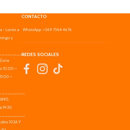
CONTACTO
a - Lunes a
WhatsApp: +569 7564 4676
mingo y
_________
REDES SOCIALES
(Zona
es 10:00 –
11:00 –
_________
 4890,
a 19:30
_________
ales 102A Y