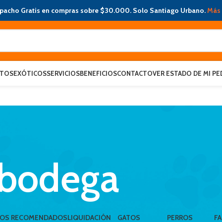
pacho Gratis en compras sobre $30.000. Solo Santiago Urbano.
Más 
ATOS
EXÓTICOS
SERVICIOS
BENEFICIOS
CONTACTO
VER ESTADO DE MI PE
 bodega
LOS RECOMENDADOS
LIQUIDACIÓN
GATOS
PERROS
FA