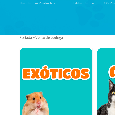
1 Producto
4 Productos
134 Productos
125 Pr
Portada
»
Venta de bodega