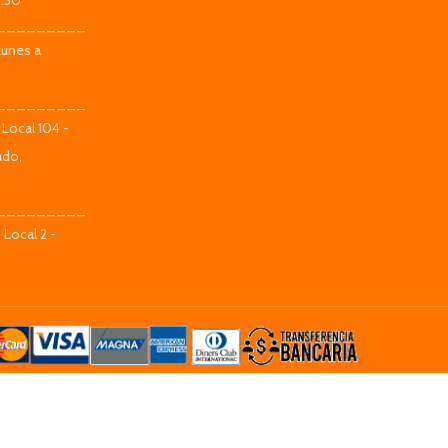
9:30
_________
Lunes a
_________
 Local 104 -
ado,
_________
 Local 2 -