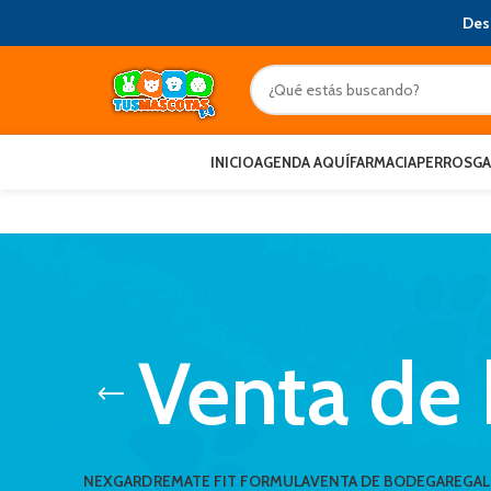
Des
INICIO
AGENDA AQUÍ
FARMACIA
PERROS
G
Venta de
NEXGARD
REMATE FIT FORMULA
VENTA DE BODEGA
REGA