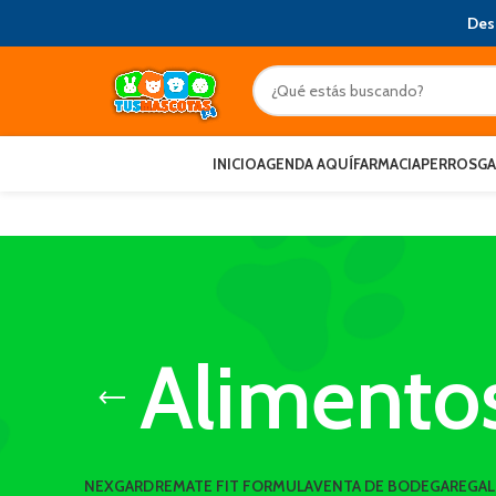
Des
INICIO
AGENDA AQUÍ
FARMACIA
PERROS
G
Alimento
NEXGARD
REMATE FIT FORMULA
VENTA DE BODEGA
REGA