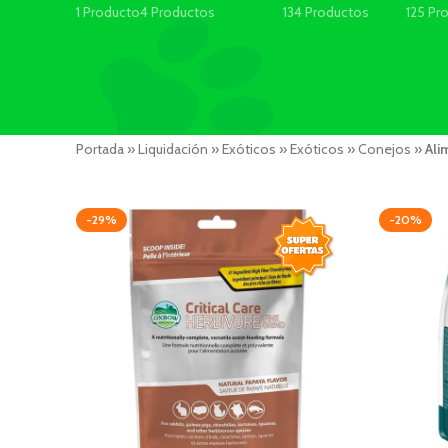
1 Producto
4 Productos
134 Productos
125 Pr
Portada
»
Liquidación
»
Exóticos
»
Exóticos
»
Conejos
»
Ali
-29%
-20%