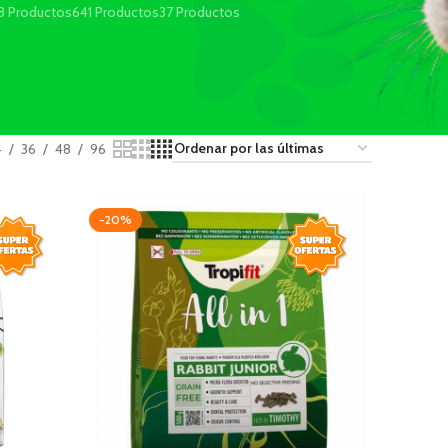
8 Productos
641 Productos
37 Productos
4
36
48
96
-20%