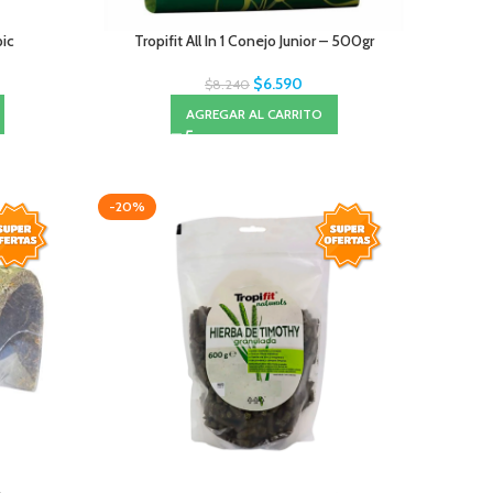
pic
Tropifit All In 1 Conejo Junior – 500gr
$
6.590
$
8.240
AGREGAR AL CARRITO
-20%