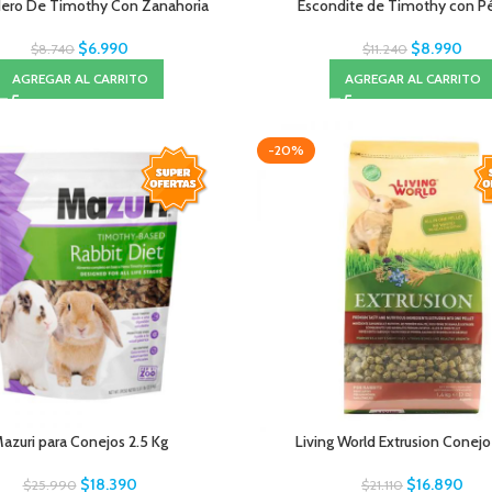
ro De Timothy Con Zanahoria
Escondite de Timothy con Pé
$
6.990
$
8.990
$
8.740
$
11.240
AGREGAR AL CARRITO
AGREGAR AL CARRITO
-20%
azuri para Conejos 2.5 Kg
Living World Extrusion Conejo
$
18.390
$
16.890
$
25.990
$
21.110