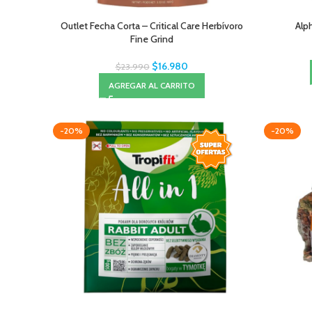
Outlet Fecha Corta – Critical Care Herbívoro
Alph
Fine Grind
$
16.980
$
23.990
AGREGAR AL CARRITO
-20%
-20%