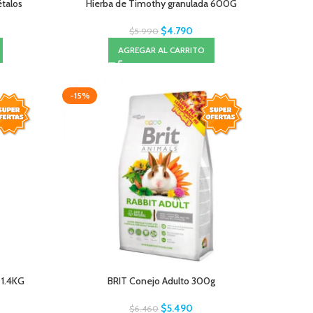
talos
Hierba de Timothy granulada 600G
$
4.790
$
5.990
AGREGAR AL CARRITO
-15%
 1.4KG
BRIT Conejo Adulto 300g
$
5.490
$
6.460