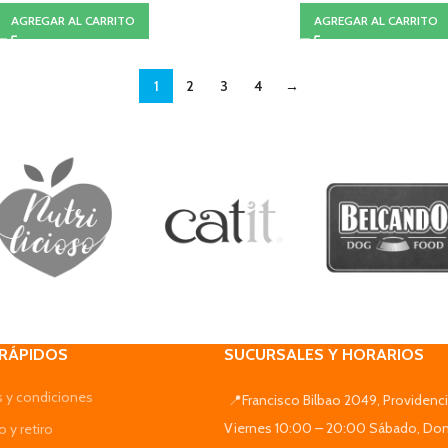
AGREGAR AL CARRITO
AGREGAR AL CARRITO
1
2
3
4
→
 RÁPIDOS
SUCURSALES Y HORARIOS
 y condiciones
📍Francisco Bilbao 2049, Providenci
Viernes 10:00 – 20:00 Sábado, Do
 y retiro