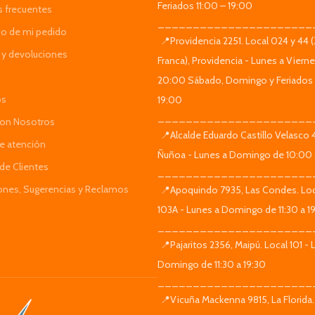
Feriados 11:00 – 19:00
s frecuentes
______________________
do de mi pedido
📍Providencia 2251. Local 024 y 44 
y devoluciones
Franca), Providencia - Lunes a Viern
20:00 Sábado, Domingo y Feriados 
os
19:00
______________________
Con Nosotros
📍Alcalde Eduardo Castillo Velasco
de atención
Ñuñoa - Lunes a Domingo de 10:00 
de Clientes
______________________
iones, Sugerencias y Reclamos
📍Apoquindo 7935, Las Condes. Loc
103A - Lunes a Domingo de 11:30 a 1
______________________
📍Pajaritos 2356, Maipú. Local 101 - 
Domingo de 11:30 a 19:30
______________________
📍Vicuña Mackenna 9815, La Florida.