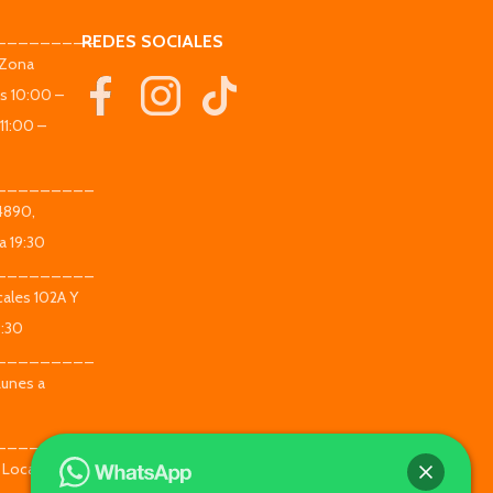
_________
REDES SOCIALES
(Zona
es 10:00 –
11:00 –
_________
 4890,
a 19:30
_________
ales 102A Y
9:30
_________
Lunes a
_________
 Local 104 -