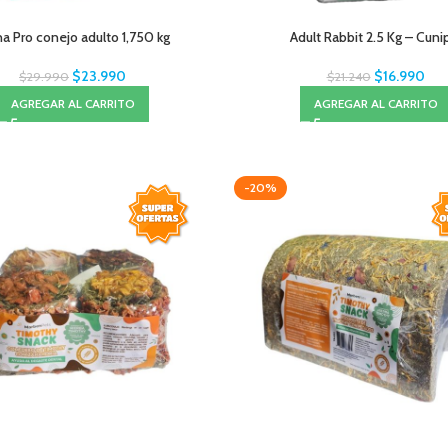
a Pro conejo adulto 1,750 kg
Adult Rabbit 2.5 Kg – Cuni
$
23.990
$
16.990
$
29.990
$
21.240
AGREGAR AL CARRITO
AGREGAR AL CARRITO
-20%