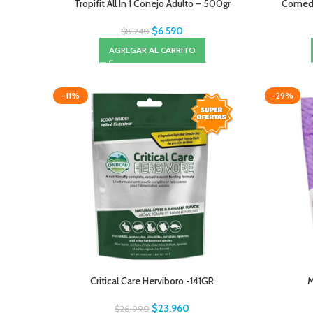
Tropifit All In 1 Conejo Adulto – 500gr
Comede
$
6.590
$
8.240
AGREGAR AL CARRITO
-11%
-29%
Critical Care Herviboro -141GR
M
$
23.960
$
26.990