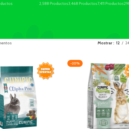
oductos
2,588 Productos
3,468 Productos
7,411 Productos
29
mentos
Mostrar
12
2
-20%