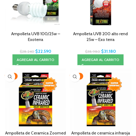
Ampolleta UVB 100/25w –
Ampolleta UVB 200 alto rend
Exoterra
25w – Exo terra
$
22.590
$
31.180
$
28.240
$
38.980
AGREGAR AL CARRITO
AGREGAR AL CARRITO
-31%
-33%
Ampolleta de Ceramica Zoomed
Ampolleta de ceramica infraroja