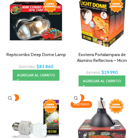
Repticombo Deep Dome Lamp
Exoterra Portalampara de
Alumino Reflectora – 14cm
$
82.860
$
103.580
$
29.990
$
37.490
AGREGAR AL CARRITO
AGREGAR AL CARRITO
-20%
-10%
AGOTADO