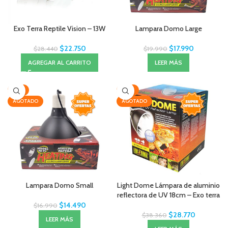
Exo Terra Reptile Vision – 13W
Lampara Domo Large
$
22.750
$
17.990
$
28.440
$
19.990
AGREGAR AL CARRITO
LEER MÁS
-15%
-25%
AGOTADO
AGOTADO
Lampara Domo Small
Light Dome Lámpara de aluminio
reflectora de UV 18cm – Exo terra
$
14.490
$
16.990
$
28.770
$
38.360
LEER MÁS