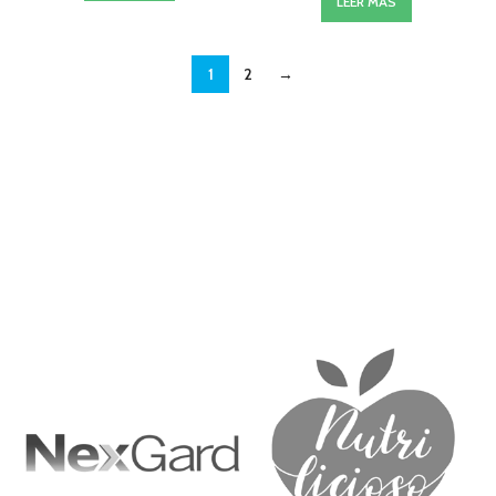
LEER MÁS
1
2
→