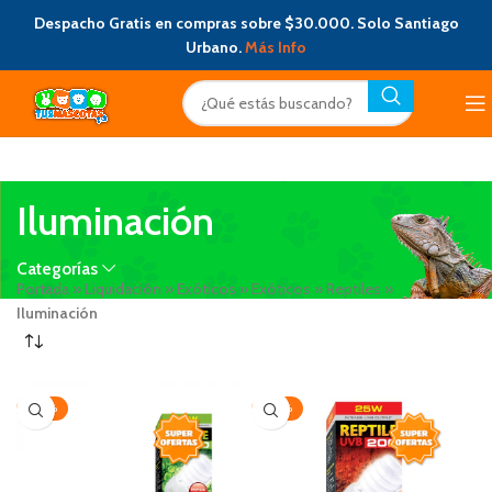
Despacho Gratis en compras sobre $30.000. Solo Santiago
Urbano.
Más Info
Iluminación
Categorías
Portada
»
Liquidación
»
Exóticos
»
Exóticos
»
Reptiles
»
Iluminación
-20%
-20%