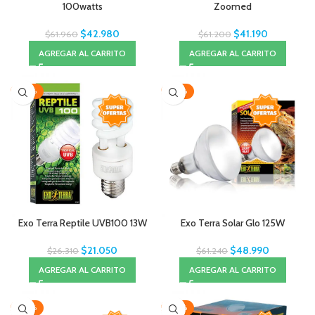
100watts
Zoomed
$
42.980
$
41.190
$
61.960
$
61.200
AGREGAR AL CARRITO
AGREGAR AL CARRITO
-20%
-20%
Exo Terra Reptile UVB100 13W
Exo Terra Solar Glo 125W
$
21.050
$
48.990
$
26.310
$
61.240
AGREGAR AL CARRITO
AGREGAR AL CARRITO
-20%
-20%