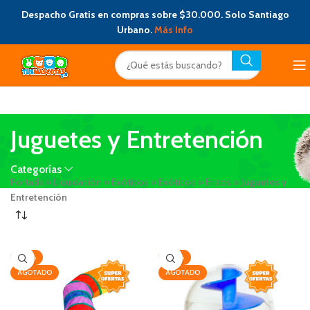
Despacho Gratis en compras sobre $30.000. Solo Santiago
Urbano.
Más Info
Juguetes y Entretención
Categorías
Portada
»
Liquidación
»
Exóticos
»
Exóticos
»
Erizos
»
Juguetes y
Entretención
-20%
-20%
AGOTADO
AGOTADO