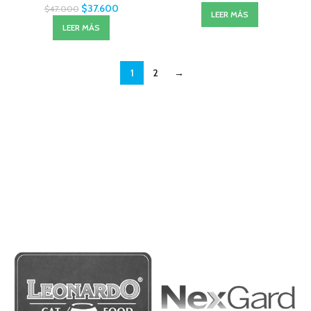
$
37.600
$
47.000
LEER MÁS
LEER MÁS
1
2
→