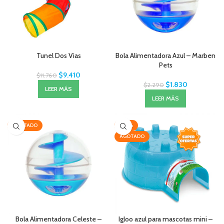
Tunel Dos Vias
Bola Alimentadora Azul – Marben
Pets
$
9.410
$
11.760
$
1.830
$
2.290
LEER MÁS
LEER MÁS
AGOTADO
-20%
AGOTADO
Bola Alimentadora Celeste –
Igloo azul para mascotas mini –