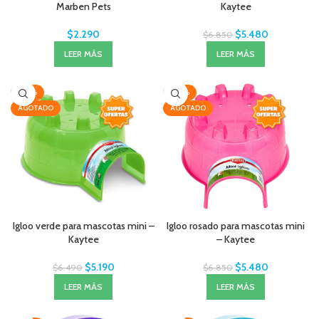
Marben Pets
Kaytee
$
2.290
$
5.480
$
6.850
LEER MÁS
LEER MÁS
-20%
-20%
AGOTADO
AGOTADO
Igloo verde para mascotas mini –
Igloo rosado para mascotas mini
Kaytee
– Kaytee
$
5.190
$
5.480
$
6.490
$
6.850
LEER MÁS
LEER MÁS