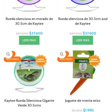
Rueda silenciosa en morado de
Rueda silenciosa de 30.5cm azul
30.5cm de Kaytee
de Kaytee
$
37.600
$
37.600
$
47.000
$
47.000
LEER MÁS
LEER MÁS
-20%
-40%
AGOTADO
AGOTADO
Kaytee Rueda Silenciosa Gigante
Juguete de menta erizo
Verde 30.5cms
$
1.990
$
3.300