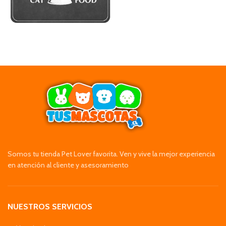
Somos tu tienda Pet Lover favorita. Ven y vive la mejor experiencia
en atención al cliente y asesoramiento
NUESTROS SERVICIOS