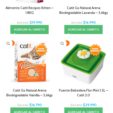
Alimento Catit Recipes Kitten –
Catit Go Natural Arena
1.8KG
Biodegradable Lavanda – 5,6kgs
$
19.990
$
16.990
$
23.520
$
21.240
AGREGAR AL CARRITO
AGREGAR AL CARRITO
-21%
-20%
Catit Go Natural Arena
Fuente Bebedera Flor Mini 1.5L –
Biodegradable Vainilla – 5,6kgs
Catit 2.0
$
16.790
$
29.990
$
21.240
$
37.490
AGREGAR AL CARRITO
AGREGAR AL CARRITO