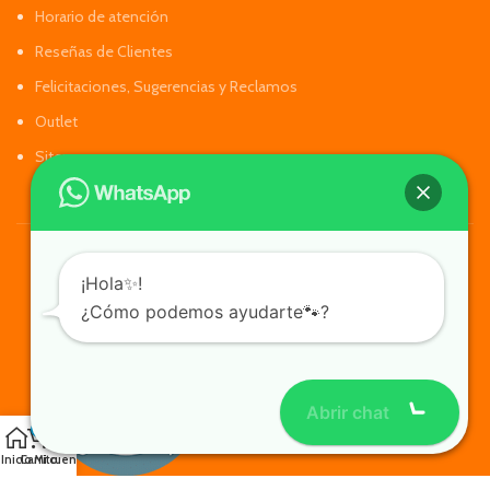
Horario de atención
Reseñas de Clientes
Felicitaciones, Sugerencias y Reclamos
Outlet
Sitemap
¡Hola✨!
¿Cómo podemos ayudarte🐾?
Abrir chat
0
Inicio
Carrito
Mi cuenta