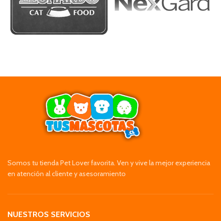
Somos tu tienda Pet Lover favorita. Ven y vive la mejor experiencia
en atención al cliente y asesoramiento
NUESTROS SERVICIOS