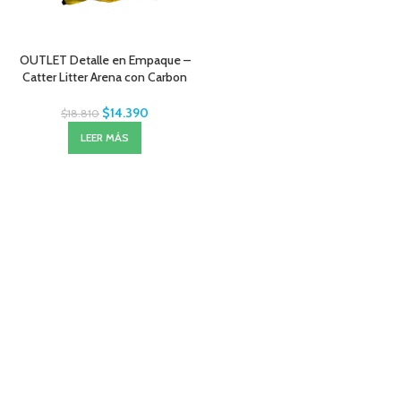
OUTLET Detalle en Empaque –
Catter Litter Arena con Carbon
Activado 18 KG
$
14.390
$
18.810
LEER MÁS