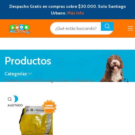
Despacho Gratis en compras sobre $30.000. Solo Santiago
Urbano.
Más Info
Productos
Categorías
Portada
»
Venta de bodega
»
Gatos
»
Productos
-23%
AGOTADO