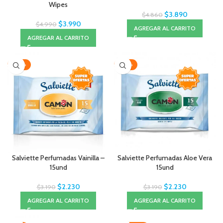
Wipes
$
3.890
$
4.860
$
3.990
$
4.990
AGREGAR AL CARRITO
AGREGAR AL CARRITO
-30%
-30%
Salviette Perfumadas Vainilla –
Salviette Perfumadas Aloe Vera
15und
15und
$
2.230
$
2.230
$
3.190
$
3.190
AGREGAR AL CARRITO
AGREGAR AL CARRITO