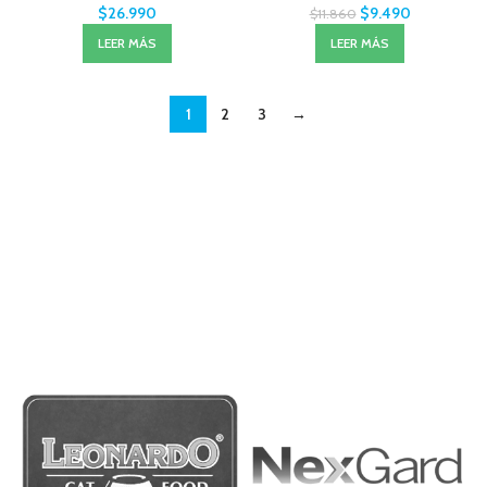
$
26.990
$
9.490
$
11.860
LEER MÁS
LEER MÁS
1
2
3
→