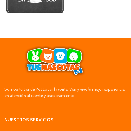
Somos tu tienda Pet Lover favorita. Ven y vive la mejor experiencia
en atención al cliente y asesoramiento
NUESTROS SERVICIOS