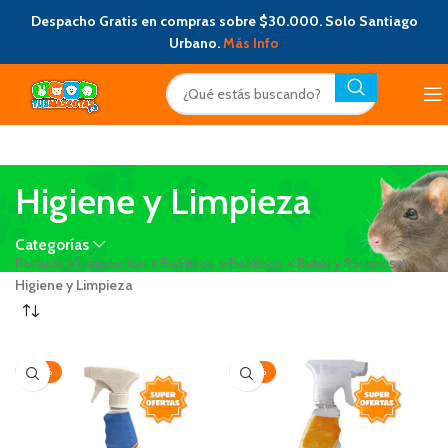
Despacho Gratis en compras sobre $30.000. Solo Santiago
Urbano.
Más Info
Higiene y Limpieza
Categorías
Portada
»
Liquidación
»
Exóticos
»
Exóticos
»
Ratas y Ratones
»
Higiene y Limpieza
-20%
-20%