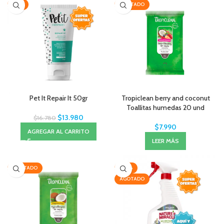
-17%
AGOTADO
Pet It Repair It 50gr
Tropiclean berry and coconut
Toallitas humedas 20 und
$
13.980
$
16.780
$
7.990
AGREGAR AL CARRITO
LEER MÁS
AGOTADO
-28%
AGOTADO