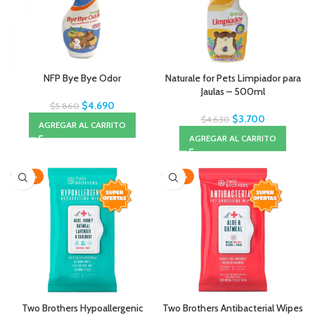
NFP Bye Bye Odor
Naturale for Pets Limpiador para
Jaulas – 500ml
$
4.690
$
5.860
$
3.700
$
4.630
AGREGAR AL CARRITO
AGREGAR AL CARRITO
-20%
-20%
Two Brothers Hypoallergenic
Two Brothers Antibacterial Wipes