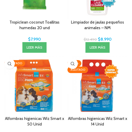
Tropiclean coconut Toallitas
Limpiador de jaulas pequeños
humedas 20 und
animales – NM
$
7.990
$
8.990
$
12.490
LEER MÁS
LEER MÁS
AGOTADO
-20%
AGOTADO
Alfombras higienicas Wiz Smart x
Alfombras higienicas Wiz Smart x
50 Unid
14 Unid