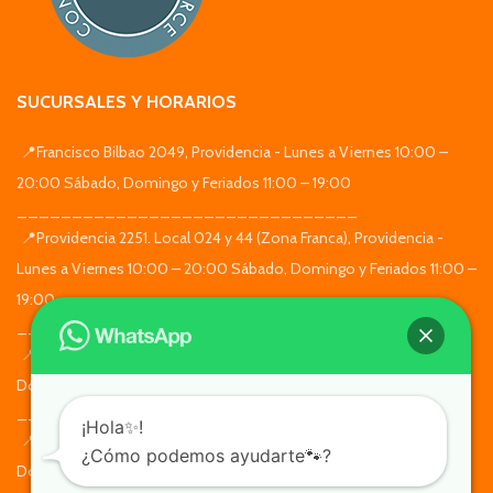
SUCURSALES Y HORARIOS
📍Francisco Bilbao 2049, Providencia - Lunes a Viernes 10:00 –
20:00 Sábado, Domingo y Feriados 11:00 – 19:00
_______________________________
📍Providencia 2251. Local 024 y 44 (Zona Franca), Providencia -
Lunes a Viernes 10:00 – 20:00 Sábado, Domingo y Feriados 11:00 –
19:00
_______________________________
📍Alcalde Eduardo Castillo Velasco 4890, Ñuñoa - Lunes a
Domingo de 10:00 a 19:30
_______________________________
¡Hola✨!
📍Apoquindo 7935, Las Condes. Locales 102A Y 103A - Lunes a
¿Cómo podemos ayudarte🐾?
Domingo de 11:30 a 19:30