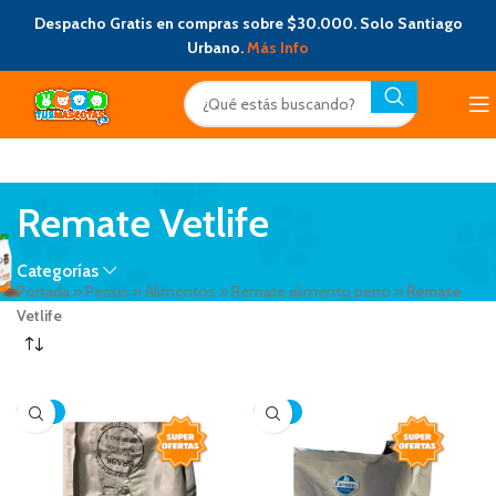
Despacho Gratis en compras sobre $30.000. Solo Santiago
Urbano.
Más Info
Remate Vetlife
Categorías
Portada
»
Perros
»
Alimentos
»
Remate alimento perro
»
Remate
Vetlife
-18%
-18%