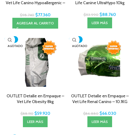
Vet Life Canino Hypoallergenic –
Life Canine UltraHypo 10kg
10.1KG
$
88.760
$
77.360
$
113.990
$
98.740
LEER MÁS
AGREGAR AL CARRITO
-32%
-24%
AGOTADO
AGOTADO
OUTLET Detalle en Empaque –
OUTLET Detalle en Empaque –
Vet Life Obesity 8kg
Vet Life Renal Canino – 10.1KG
$
59.920
$
66.030
$
88.110
$
86.880
LEER MÁS
LEER MÁS