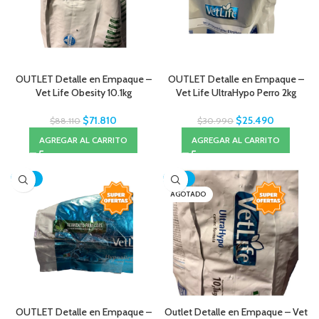
OUTLET Detalle en Empaque –
OUTLET Detalle en Empaque –
Vet Life Obesity 10.1kg
Vet Life UltraHypo Perro 2kg
$
71.810
$
25.490
$
88.110
$
30.990
AGREGAR AL CARRITO
AGREGAR AL CARRITO
-22%
-22%
AGOTADO
OUTLET Detalle en Empaque –
Outlet Detalle en Empaque – Vet