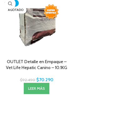
-24%
AGOTADO
OUTLET Detalle en Empaque –
Vet Life Hepatic Canino – 10.1KG
$
70.290
$
92.490
LEER MÁS