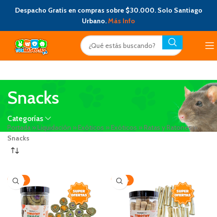
Despacho Gratis en compras sobre $30.000. Solo Santiago
Urbano.
Más Info
Snacks
Categorías
Portada
»
Liquidación
»
Exóticos
»
Exóticos
»
Ratas y Ratones
»
Snacks
-20%
-20%