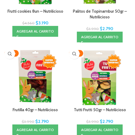
Frutti cookies 8un – Nutrilicioso
Palitos de Topinambur 50gr –
Nutrilicioso
$
3.190
$
4.560
$
2.790
$
3.990
AGREGAR AL CARRITO
AGREGAR AL CARRITO
-30%
-30%
Frutilla 40gr – Nutrilicioso
Tutti Frutti 50gr – Nutrilicioso
$
2.790
$
2.790
$
3.990
$
3.990
AGREGAR AL CARRITO
AGREGAR AL CARRITO