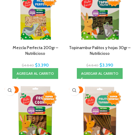
Mezcla Perfecta 200gr –
Topinambur Palitos y hojas 30gr –
Nutrilicioso
Nutrilicioso
$
3.390
$
3.390
$
4.840
$
4.840
AGREGAR AL CARRITO
AGREGAR AL CARRITO
-30%
-30%