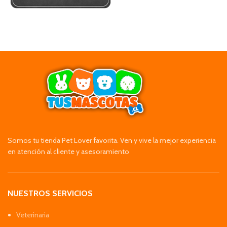
Somos tu tienda Pet Lover favorita. Ven y vive la mejor experiencia
en atención al cliente y asesoramiento
NUESTROS SERVICIOS
Veterinaria