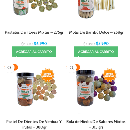
Pasteles De Flores Mixtas – 275gr
Molar De Bambú Dulce – 258gr
$
6.990
$
5.990
$
8.740
$
7.490
AGREGAR AL CARRITO
AGREGAR AL CARRITO
-20%
-20%
Pastel De Dientes De Verdura Y
Bola de Hierba De Sabores Mixtos
Frutas – 380gr
– 315 grs