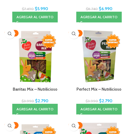
$
5.990
$
6.990
$
7.490
$
8.740
AGREGAR AL CARRITO
AGREGAR AL CARRITO
-30%
-30%
Barritas Mix – Nutrilicioso
Perfect Mix – Nutrilicioso
$
2.790
$
2.790
$
3.990
$
3.990
AGREGAR AL CARRITO
AGREGAR AL CARRITO
-30%
-30%