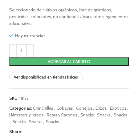
Seleccionado de cultivos orgánicos, libre de químicos,
pesticidas, colorantes, no contiene azúcar u otros ingredientes
adicionales.
Hay existencias
AGREGAR AL CARRITO
Ver disponibilidad en tiendas físicas
SKU:
111122
Categorías:
Chinchillas
,
Cobayas
,
Conejos
,
Erizos
,
Exóticos
,
Hámsters y Jerbos
,
Ratas y Ratones
,
Snacks
,
Snacks
,
Snacks
,
Snacks
,
Snacks
,
Snacks
Share: