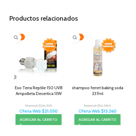
Productos relacionados
-20%
-20%
-2
AG
Exo Terra Reptile 150 UVB
shampoo ferret baking soda
Ampolleta Desertica 13W
237ml
Normal
$
26.310
Normal
$
16.580
Oferta Web
$
21.050
Oferta Web
$
13.260
AGREGAR AL CARRITO
AGREGAR AL CARRITO