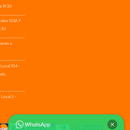
a 19:30
_________
ales 102A Y
9:30
_________
Lunes a
_________
 Local 104 -
ado,
_________
 Local 2 -