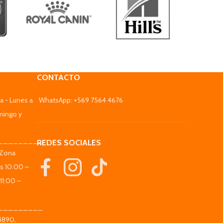
CONTACTO
a - Lunes a
WhatsApp: +569 7564 4676
mingo y
_________
REDES SOCIALES
(Zona
es 10:00 –
11:00 –
_________
 4890,