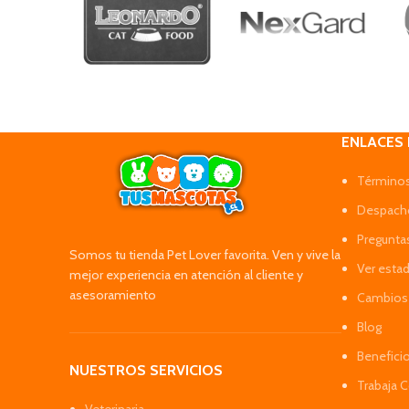
ENLACES
Términos
Despacho
Pregunta
Somos tu tienda Pet Lover favorita. Ven y vive la
Ver esta
mejor experiencia en atención al cliente y
asesoramiento
Cambios 
Blog
Benefici
NUESTROS SERVICIOS
Trabaja 