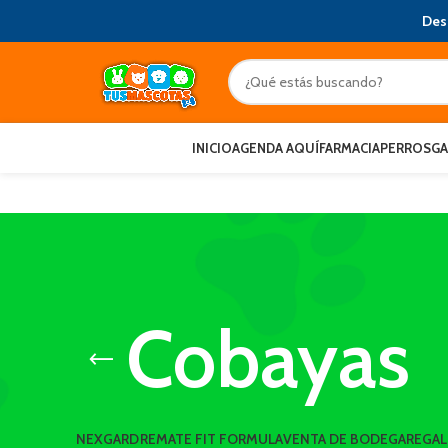
Des
INICIO
AGENDA AQUÍ
FARMACIA
PERROS
G
Cobayas
NEXGARD
REMATE FIT FORMULA
VENTA DE BODEGA
REGA