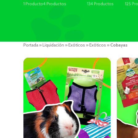
1 Producto
4 Productos
134 Productos
125 Pr
Portada
»
Liquidación
»
Exóticos
»
Exóticos
»
Cobayas