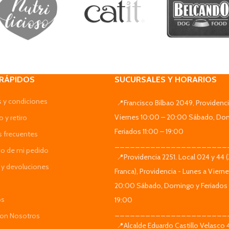
 RÁPIDOS
SUCURSALES Y HORARIOS
 y condiciones
📍Francisco Bilbao 2049, Providenci
Viernes 10:00 – 20:00 Sábado, Do
 y retiro
Feriados 11:00 – 19:00
s frecuentes
______________________
do de mi pedido
📍Providencia 2251. Local 024 y 44 
y devoluciones
Franca), Providencia - Lunes a Viern
20:00 Sábado, Domingo y Feriados 
os
19:00
______________________
Con Nosotros
📍Alcalde Eduardo Castillo Velasco