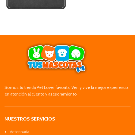
Somos tu tienda Pet Lover favorita. Ven y vive la mejor experiencia
en atención al cliente y asesoramiento
NUESTROS SERVICIOS
Veterinaria