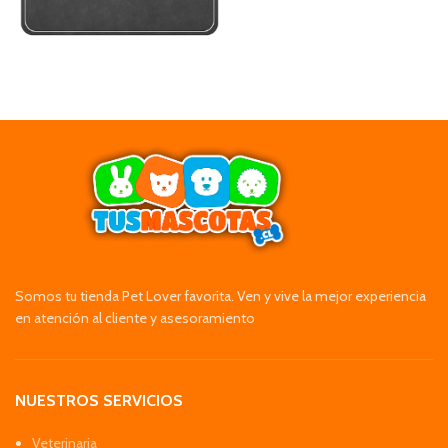
Somos tu tienda Pet Lover favorita. Ven y vive la mejor experiencia
en atención al cliente y asesoramiento
NUESTROS SERVICIOS
Veterinaria