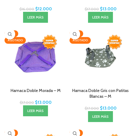
$
12.000
$
13.000
$
16.000
$
17.000
LEER MÁS
LEER MÁS
-24%
-24%
AGOTADO
AGOTADO
Hamaca Doble Morada – M
Hamaca Doble Gris con Patitas
Blancas – M
$
13.000
$
17.000
$
13.000
$
17.000
LEER MÁS
LEER MÁS
-25%
-25%