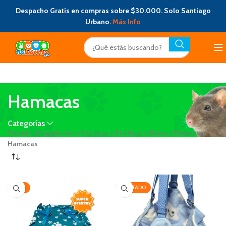
Despacho Gratis en compras sobre $30.000. Solo Santiago
Urbano.
Más Info
Hamacas
Categorías
Portada
»
Liquidación
»
Exóticos
»
Exóticos
»
Ratas y Ratones
»
Hamacas
-24%
AGOTADO