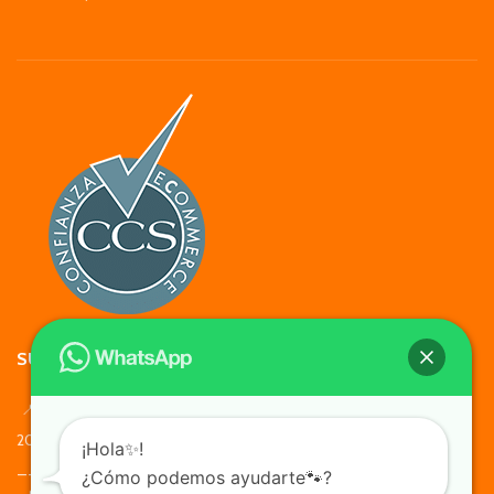
SUCURSALES Y HORARIOS
📍Francisco Bilbao 2049, Providencia - Lunes a Viernes 10:00 –
20:00 Sábado, Domingo y Feriados 11:00 – 19:00
¡Hola✨!
_______________________________
¿Cómo podemos ayudarte🐾?