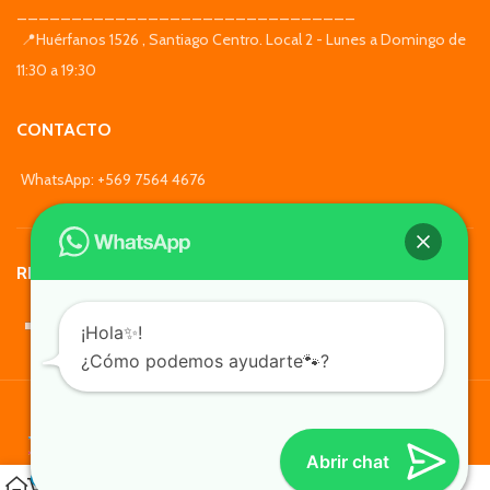
_______________________________
📍Huérfanos 1526 , Santiago Centro. Local 2 - Lunes a Domingo de
11:30 a 19:30
CONTACTO
WhatsApp: +569 7564 4676
REDES SOCIALES
¡Hola✨!
¿Cómo podemos ayudarte🐾?
TusMascotas.cl
Abrir chat
0