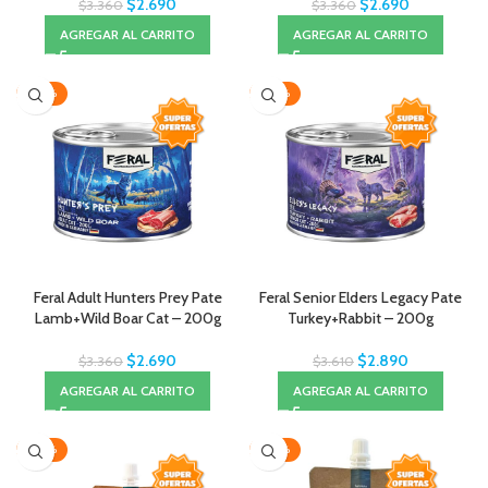
$
2.690
$
2.690
$
3.360
$
3.360
AGREGAR AL CARRITO
AGREGAR AL CARRITO
-20%
-20%
Feral Adult Hunters Prey Pate
Feral Senior Elders Legacy Pate
Lamb+Wild Boar Cat – 200g
Turkey+Rabbit – 200g
$
2.690
$
2.890
$
3.360
$
3.610
AGREGAR AL CARRITO
AGREGAR AL CARRITO
-20%
-20%