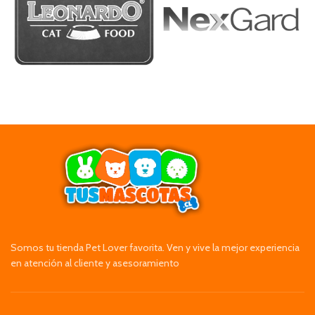
Somos tu tienda Pet Lover favorita. Ven y vive la mejor experiencia
en atención al cliente y asesoramiento