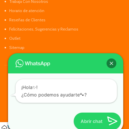
Trabaja Con Nosotros
Horario de atención
Reseñas de Clientes
Felicitaciones, Sugerencias y Reclamos
Outlet
Sitemap
¡Hola✨!
¿Cómo podemos ayudarte🐾?
Abrir chat
0