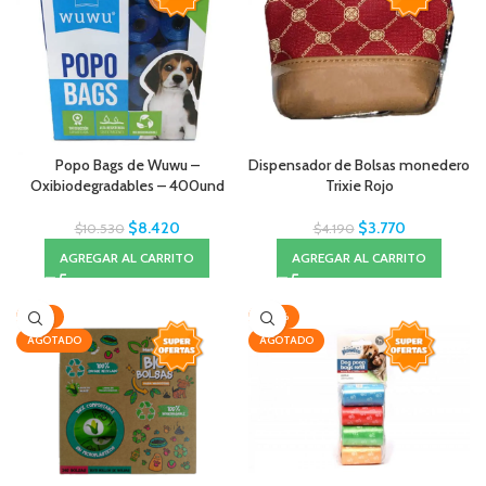
Popo Bags de Wuwu –
Dispensador de Bolsas monedero
Oxibiodegradables – 400und
Trixie Rojo
$
8.420
$
3.770
$
10.530
$
4.190
AGREGAR AL CARRITO
AGREGAR AL CARRITO
-47%
-20%
AGOTADO
AGOTADO