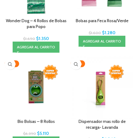
Wonder Dog – 4 Rollos de Bolsas
Bolsas para Feca Rosa/Verde
para Popo
$
1.280
$
1.600
$
1.350
$
1.690
AGREGAR AL CARRITO
AGREGAR AL CARRITO
-20%
-20%
Bio Bolsas – 8 Rollos
Dispensador mas rollo de
recarga- Lavanda
$
5.110
$
6.390