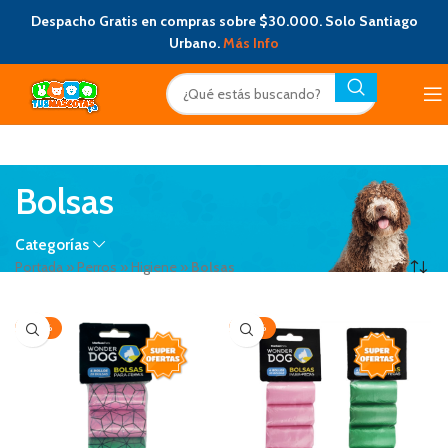
Despacho Gratis en compras sobre $30.000. Solo Santiago
Urbano.
Más Info
Bolsas
Categorías
Portada
»
Perros
»
Higiene
»
Bolsas
-20%
-20%