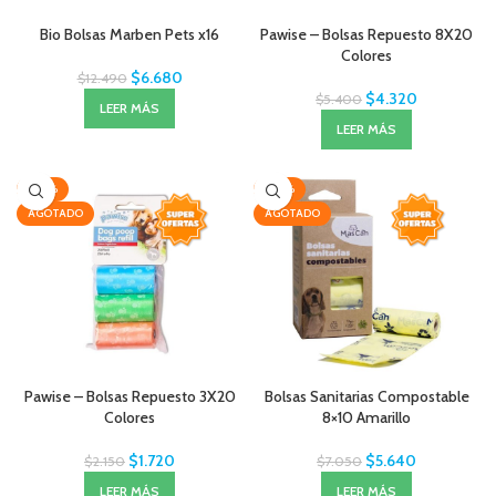
Bio Bolsas Marben Pets x16
Pawise – Bolsas Repuesto 8X20
Colores
$
6.680
$
12.490
$
4.320
$
5.400
LEER MÁS
LEER MÁS
-20%
-20%
AGOTADO
AGOTADO
Pawise – Bolsas Repuesto 3X20
Bolsas Sanitarias Compostable
Colores
8×10 Amarillo
$
1.720
$
5.640
$
2.150
$
7.050
LEER MÁS
LEER MÁS