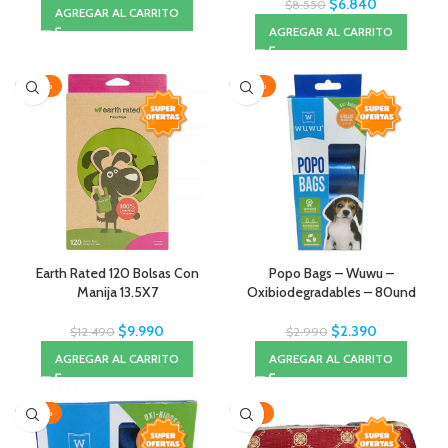
$
6.840
$
8.550
AGREGAR AL CARRITO
AGREGAR AL CARRITO
-20%
-20%
Earth Rated 120 Bolsas Con
Popo Bags – Wuwu –
Manija 13.5X7
Oxibiodegradables – 80und
$
9.990
$
2.390
$
12.490
$
2.990
AGREGAR AL CARRITO
AGREGAR AL CARRITO
-20%
-10%