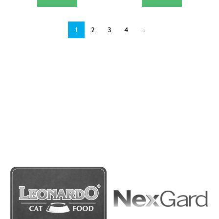
1
2
3
4
→