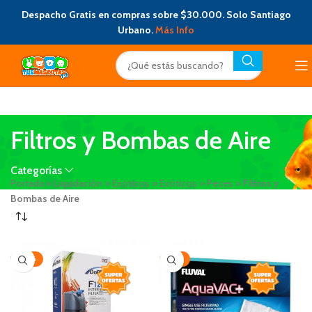
Despacho Gratis en compras sobre $30.000. Solo Santiago
Urbano.
Más Info
Filtros y Bombas de Aire
Categorías
Portada
»
Liquidación
»
Exóticos
»
Exóticos
»
Peces
»
Filtros y
Bombas de Aire
-20%
-25%