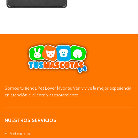
Somos tu tienda Pet Lover favorita. Ven y vive la mejor experiencia
en atención al cliente y asesoramiento
NUESTROS SERVICIOS
Veterinaria