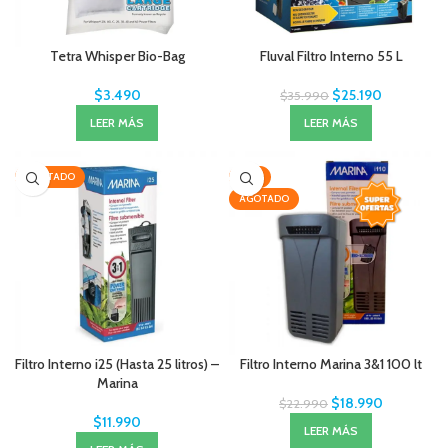
Tetra Whisper Bio-Bag
Fluval Filtro Interno 55 L
$
3.490
$
25.190
$
35.990
LEER MÁS
LEER MÁS
AGOTADO
-17%
AGOTADO
Filtro Interno i25 (Hasta 25 litros) –
Filtro Interno Marina 3&1 100 lt
Marina
$
18.990
$
22.990
$
11.990
LEER MÁS