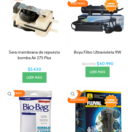
AGOTADO
Sera membrana de repuesto
Boyu Filtro Ultravioleta 9W
bomba Air 275 Plus
$
40.990
$
61.990
$
5.430
LEER MÁS
LEER MÁS
AGOTADO
-30%
AGOTADO