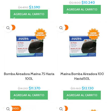
$
10.240
$
12.800
$
3.590
$
4.490
AGREGAR AL CARRITO
AGREGAR AL CARRITO
-20%
-20%
Bomba Aireadora Marina 75 Hasta
Marina Bomba Aireadora 100
100L
Hasta150L
$
11.370
$
12.130
$
14.210
$
15.160
AGREGAR AL CARRITO
AGREGAR AL CARRITO
AGOTADO
-34%