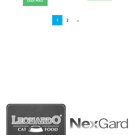
LEER MÁS
1
2
→