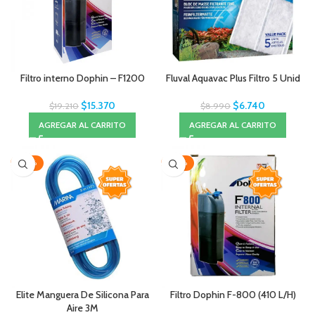
Filtro interno Dophin – F1200
Fluval Aquavac Plus Filtro 5 Unid
$
15.370
$
6.740
$
19.210
$
8.990
AGREGAR AL CARRITO
AGREGAR AL CARRITO
-20%
-20%
Elite Manguera De Silicona Para
Filtro Dophin F-800 (410 L/H)
Aire 3M