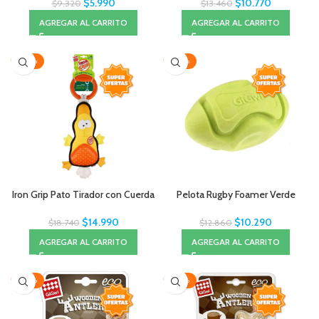
$
5.990
$
10.770
$
9.320
$
13.460
AGREGAR AL CARRITO
AGREGAR AL CARRITO
-20%
-20%
Iron Grip Pato Tirador con Cuerda
Pelota Rugby Foamer Verde
$
14.990
$
10.290
$
18.740
$
12.860
AGREGAR AL CARRITO
AGREGAR AL CARRITO
-20%
-20%