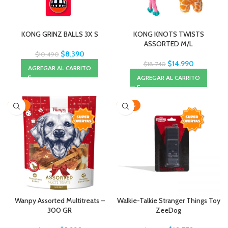
KONG GRINZ BALLS 3X S
KONG KNOTS TWISTS
ASSORTED M/L
$
8.390
$
10.490
$
14.990
$
18.740
AGREGAR AL CARRITO
AGREGAR AL CARRITO
-36%
-20%
Wanpy Assorted Multitreats –
Walkie-Talkie Stranger Things Toy
300 GR
ZeeDog