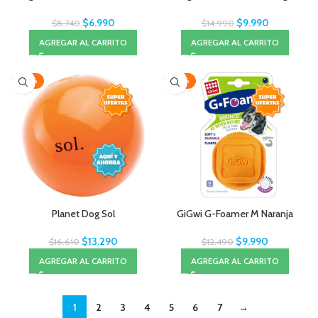
$
6.990
$
9.990
$
8.740
$
14.990
AGREGAR AL CARRITO
AGREGAR AL CARRITO
-20%
-20%
Planet Dog Sol
GiGwi G-Foamer M Naranja
$
13.290
$
9.990
$
16.610
$
12.490
AGREGAR AL CARRITO
AGREGAR AL CARRITO
1
2
3
4
5
6
7
→