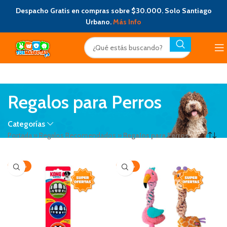
Despacho Gratis en compras sobre $30.000. Solo Santiago
Urbano.
Más Info
Regalos para Perros
Categorías
Portada
»
Regalos Recomendados
»
Regalos para Perros
-20%
-20%