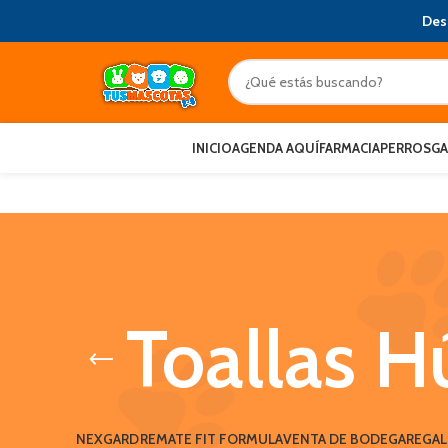
Des
INICIO
AGENDA AQUÍ
FARMACIA
PERROS
G
Toallas 
NEXGARD
REMATE FIT FORMULA
VENTA DE BODEGA
REGA