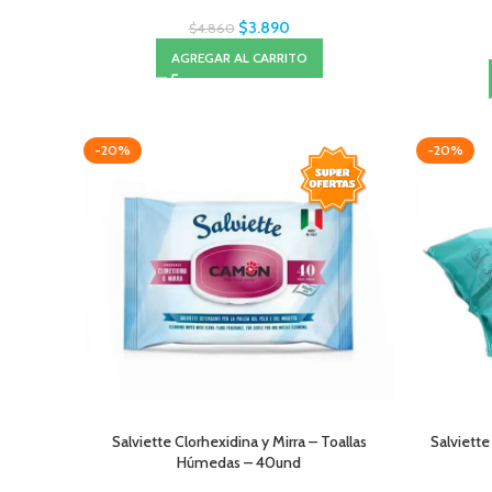
$
3.890
$
4.860
AGREGAR AL CARRITO
-20%
-20%
Salviette Clorhexidina y Mirra – Toallas
Salviette
Húmedas – 40und