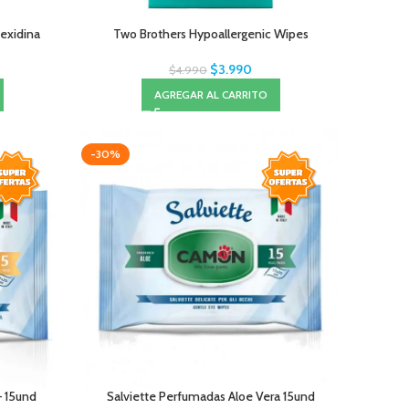
exidina
Two Brothers Hypoallergenic Wipes
$
3.990
$
4.990
AGREGAR AL CARRITO
-30%
– 15und
Salviette Perfumadas Aloe Vera 15und