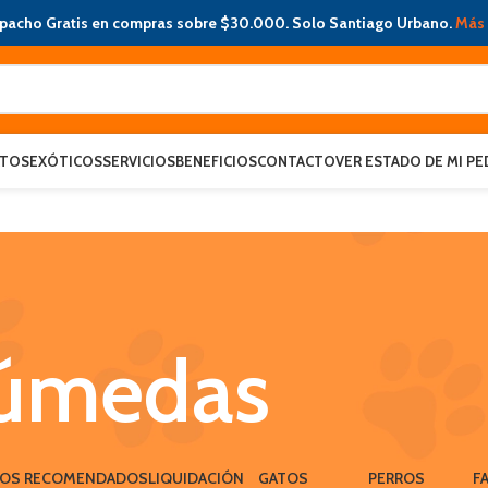
pacho Gratis en compras sobre $30.000. Solo Santiago Urbano.
Más 
ATOS
EXÓTICOS
SERVICIOS
BENEFICIOS
CONTACTO
VER ESTADO DE MI PE
Húmedas
LOS RECOMENDADOS
LIQUIDACIÓN
GATOS
PERROS
F