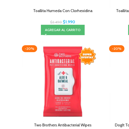
Toallita Humeda Con Clorhexidina
Toallit
$
1.990
$
2.490
AGREGAR AL CARRITO
-20%
-20%
Two Brothers Antibacterial Wipes
DogIt To