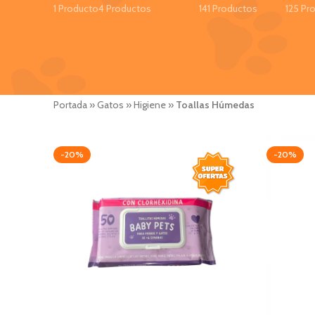
1 Producto
4 Productos
141 Productos
125 Pr
Portada
»
Gatos
»
Higiene
»
Toallas Húmedas
-20%
-20%