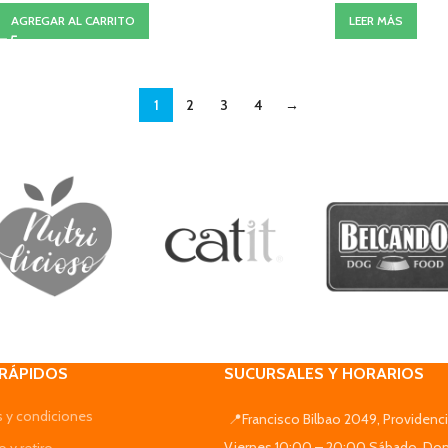
AGREGAR AL CARRITO
LEER MÁS
1
2
3
4
→
 RÁPIDOS
SUCURSALES Y HORARIOS
 y condiciones
📍Francisco Bilbao 2049, Providenci
Viernes 10:00 – 20:00 Sábado, Do