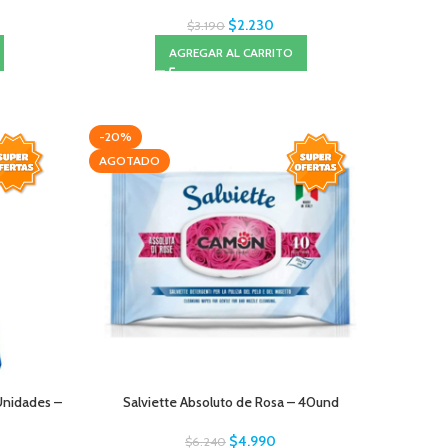
$
2.230
$
3.190
AGREGAR AL CARRITO
-20%
AGOTADO
nidades –
Salviette Absoluto de Rosa – 40und
$
4.990
$
6.240