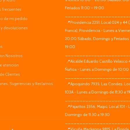
 y retiro
Feriados 11:00 – 19:00
s frecuentes
______________________
do de mi pedido
📍Providencia 2251. Local 024 y 44 
y devoluciones
Franca), Providencia - Lunes a Viern
20:00 Sábado, Domingo y Feriados 
os
19:00
______________________
Con Nosotros
📍Alcalde Eduardo Castillo Velasco
de atención
Ñuñoa - Lunes a Domingo de 10:00 
de Clientes
______________________
iones, Sugerencias y Reclamos
📍Apoquindo 7935, Las Condes. Loc
103A - Lunes a Domingo de 11:30 a 1
______________________
📍Pajaritos 2356, Maipú. Local 101 - 
Domingo de 11:30 a 19:30
______________________
📍Vicuña Mackenna 9815, La Florida.