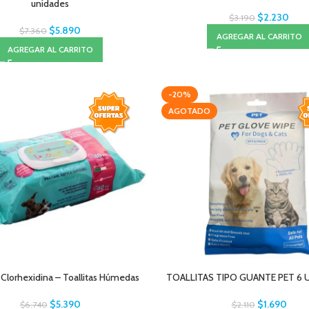
unidades
$
2.230
$
3.190
$
5.890
$
7.360
AGREGAR AL CARRITO
AGREGAR AL CARRITO
-20%
AGOTADO
 Clorhexidina – Toallitas Húmedas
TOALLITAS TIPO GUANTE PET 6 U
$
5.390
$
1.690
$
6.740
$
2.110