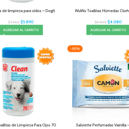
as de limpieza para oídos – DogIt
WuWu Toallitas Húmedas Clorh
$
5.890
$
4.080
$
7.360
$
5.830
AGREGAR AL CARRITO
AGREGAR AL CARRITO
-30%
allitas de Limpieza Para Ojos 70
Salviette Perfumadas Vainilla 