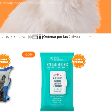
8 Productos
665 Productos
37 Productos
4
36
48
96
-20%