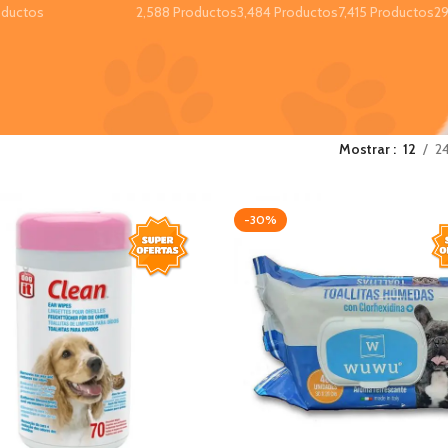
oductos
2,588 Productos
3,484 Productos
7,415 Productos
29
Mostrar
12
2
-30%