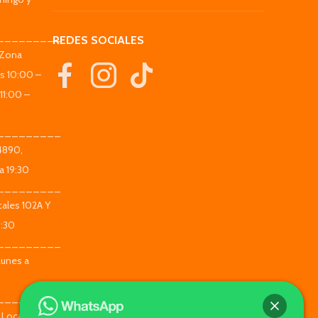
_________
REDES SOCIALES
(Zona
es 10:00 –
11:00 –
_________
 4890,
a 19:30
_________
ales 102A Y
9:30
_________
Lunes a
_________
 Local 104 -