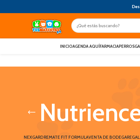
Des
INICIO
AGENDA AQUÍ
FARMACIA
PERROS
G
Nutrienc
NEXGARD
REMATE FIT FORMULA
VENTA DE BODEGA
REGA