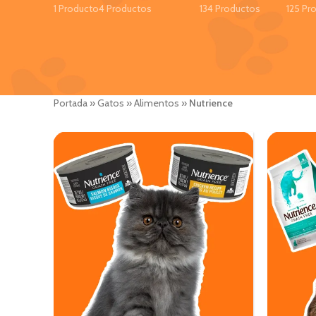
1 Producto
4 Productos
134 Productos
125 Pr
Portada
»
Gatos
»
Alimentos
»
Nutrience