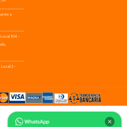
9:30
_________
Lunes a
_________
 Local 104 -
ado,
_________
 Local 2 -