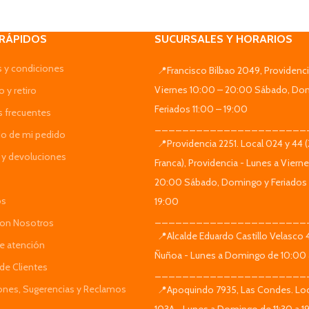
 RÁPIDOS
SUCURSALES Y HORARIOS
 y condiciones
📍Francisco Bilbao 2049, Providenci
Viernes 10:00 – 20:00 Sábado, Do
 y retiro
Feriados 11:00 – 19:00
s frecuentes
______________________
do de mi pedido
📍Providencia 2251. Local 024 y 44 
y devoluciones
Franca), Providencia - Lunes a Viern
20:00 Sábado, Domingo y Feriados 
os
19:00
______________________
Con Nosotros
📍Alcalde Eduardo Castillo Velasco
de atención
Ñuñoa - Lunes a Domingo de 10:00 
de Clientes
______________________
iones, Sugerencias y Reclamos
📍Apoquindo 7935, Las Condes. Loc