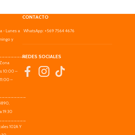
CONTACTO
a - Lunes a
WhatsApp: +569 7564 4676
mingo y
_________
REDES SOCIALES
(Zona
es 10:00 –
11:00 –
_________
 4890,
a 19:30
_________
ales 102A Y