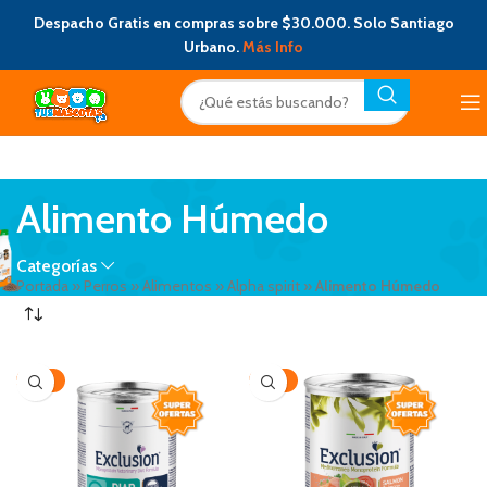
Despacho Gratis en compras sobre $30.000. Solo Santiago
Urbano.
Más Info
Alimento Húmedo
Categorías
Portada
»
Perros
»
Alimentos
»
Alpha spirit
»
Alimento Húmedo
-24%
-23%