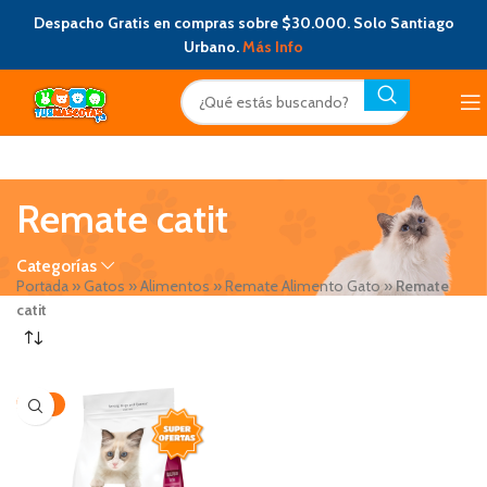
Despacho Gratis en compras sobre $30.000. Solo Santiago
Urbano.
Más Info
Remate catit
Categorías
Portada
»
Gatos
»
Alimentos
»
Remate Alimento Gato
»
Remate
catit
-32%