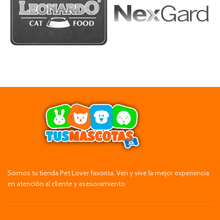
Somos tu tienda Pet Lover favorita. Ven y vive la mejor experiencia
en atención al cliente y asesoramiento