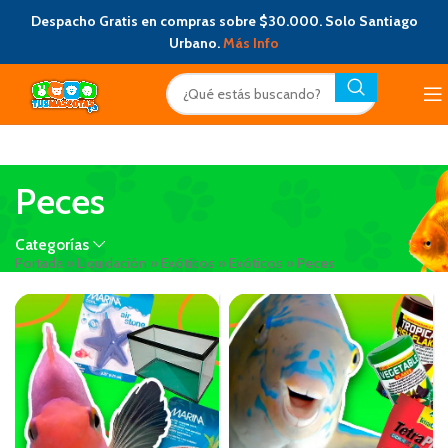
Despacho Gratis en compras sobre $30.000. Solo Santiago
Urbano.
Más Info
Peces
Categorías
Portada
»
Liquidación
»
Exóticos
»
Exóticos
»
Peces