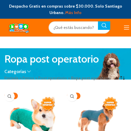
Despacho Gratis en compras sobre $30.000. Solo Santiago
Urbano.
Más Info
Ropa post operatorio
Categorías
Portada
»
Perros
»
Post operatorio
»
Ropa post operatorio
-50%
-50%