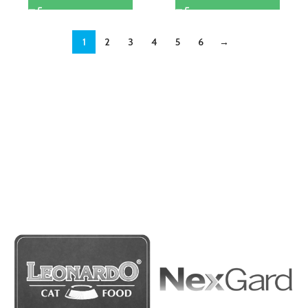
1
2
3
4
5
6
→