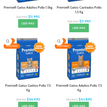
PremieR Gatos Adultos Pollo 1.5kg
PremieR Gatos Castrados Pollo
1,5 Kg
$
11.990
$
14.990
$
11.990
$
14.990
LEER MÁS
LEER MÁS
-20%
-20%
AGOTADO
AGOTADO
PremieR Gatos Gatitos Pollo 7,5
PremieR Gatos Adultos Pollo 7,5
Kg
Kg
$
46.490
$
43.890
$
58.110
$
54.860
LEER MÁS
LEER MÁS