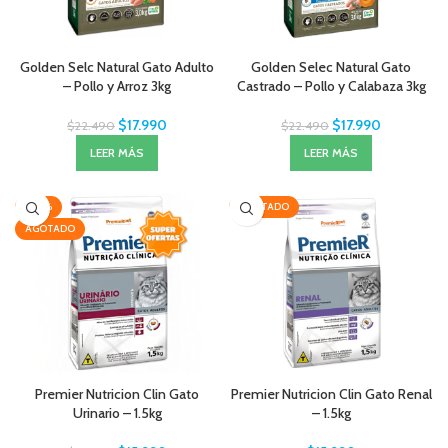
Golden Selc Natural Gato Adulto
Golden Selec Natural Gato
– Pollo y Arroz 3kg
Castrado – Pollo y Calabaza 3kg
$
17.990
$
17.990
$
22.490
$
22.490
LEER MÁS
LEER MÁS
-20%
AGOTADO
AGOTADO
Premier Nutricion Clin Gato
Premier Nutricion Clin Gato Renal
Urinario – 1.5kg
– 1.5kg