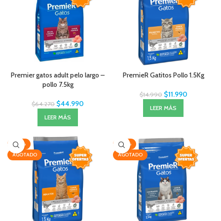
Premier gatos adult pelo largo –
PremieR Gatitos Pollo 1.5Kg
pollo 7.5kg
$
11.990
$
14.990
$
44.990
$
64.270
LEER MÁS
LEER MÁS
-20%
-20%
AGOTADO
AGOTADO