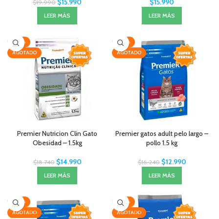
$
15.990
$
15.990
$
19.990
LEER MÁS
LEER MÁS
-20%
-20%
AGOTADO
AGOTADO
Premier Nutricion Clin Gato
Premier gatos adult pelo largo –
Obesidad – 1.5kg
pollo 1.5 kg
$
14.990
$
12.990
$
18.740
$
16.240
LEER MÁS
LEER MÁS
-30%
-20%
AGOTADO
AGOTADO