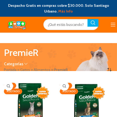
Despacho Gratis en compras sobre $30.000. Solo Santiago
Urbano.
Más Info
PremieR
Categorías
Portada
»
Gatos
»
Alimentos
»
PremieR
-20%
-20%
AGOTADO
AGOTADO