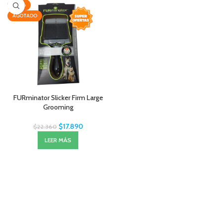
-20%
AGOTADO
FURminator Slicker Firm Large
Grooming
$
17.890
$
22.360
LEER MÁS