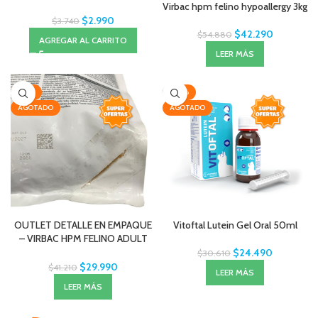
Virbac hpm felino hypoallergy 3kg
$
2.990
$
3.740
$
42.290
$
54.880
AGREGAR AL CARRITO
LEER MÁS
-27%
-20%
AGOTADO
AGOTADO
OUTLET DETALLE EN EMPAQUE
Vitoftal Lutein Gel Oral 50ml
– VIRBAC HPM FELINO ADULT
NEUTERED 3KG
$
24.490
$
30.610
$
29.990
$
41.210
LEER MÁS
LEER MÁS