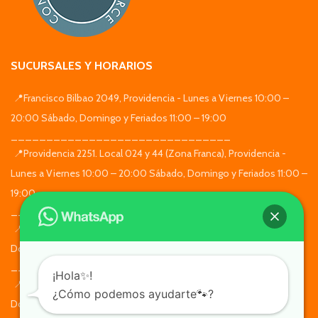
SUCURSALES Y HORARIOS
📍Francisco Bilbao 2049, Providencia - Lunes a Viernes 10:00 –
20:00 Sábado, Domingo y Feriados 11:00 – 19:00
_______________________________
📍Providencia 2251. Local 024 y 44 (Zona Franca), Providencia -
Lunes a Viernes 10:00 – 20:00 Sábado, Domingo y Feriados 11:00 –
19:00
_______________________________
📍Alcalde Eduardo Castillo Velasco 4890, Ñuñoa - Lunes a
Domingo de 10:00 a 19:30
_______________________________
¡Hola✨!
📍Apoquindo 7935, Las Condes. Locales 102A Y 103A - Lunes a
¿Cómo podemos ayudarte🐾?
Domingo de 11:30 a 19:30