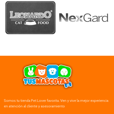
Somos tu tienda Pet Lover favorita. Ven y vive la mejor experiencia
en atención al cliente y asesoramiento