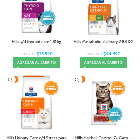
Hills y/d thyroid care 1.81 kg
Hills Metabolic +Urinary 2.88 KG
$
25.990
$
44.990
$
33.303
$
59.990
AGREGAR AL CARRITO
AGREGAR AL CARRITO
-25%
-25%
Hills Urinary Care c/d Stress para
Hills Hairball Control 7+ Gato –