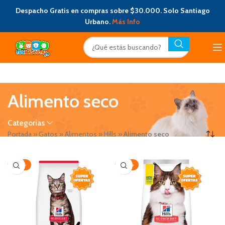
Despacho Gratis en compras sobre $30.000. Solo Santiago
Urbano.
Más Info
Alimento seco
Categorías
Portada
»
Gatos
»
Alimentos
»
Hills
»
Alimento seco
-20%
-20%