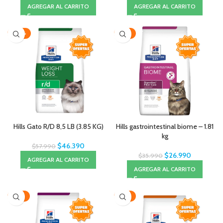
AGREGAR AL CARRITO
AGREGAR AL CARRITO
-20%
-25%
Hills Gato R/D 8,5 LB (3.85 KG)
Hills gastrointestinal biome – 1.81
kg
$
46.390
$
57.990
$
26.990
$
35.990
AGREGAR AL CARRITO
AGREGAR AL CARRITO
-22%
-25%