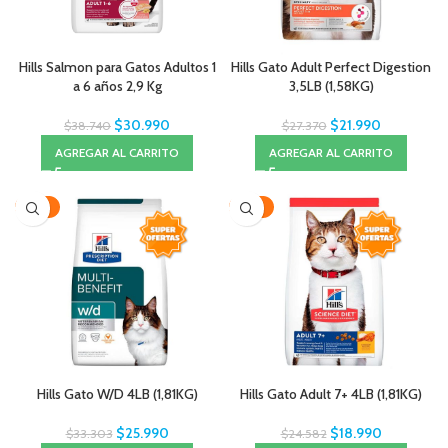
Hills Salmon para Gatos Adultos 1
Hills Gato Adult Perfect Digestion
a 6 años 2,9 Kg
3,5LB (1,58KG)
$
30.990
$
21.990
$
38.740
$
27.370
AGREGAR AL CARRITO
AGREGAR AL CARRITO
-22%
-23%
Hills Gato W/D 4LB (1,81KG)
Hills Gato Adult 7+ 4LB (1,81KG)
$
25.990
$
18.990
$
33.303
$
24.582