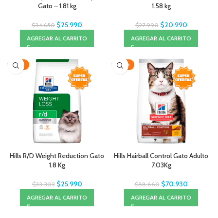
Gato – 1.81 kg
1.58 kg
$
25.990
$
20.990
$
34.650
$
27.990
AGREGAR AL CARRITO
AGREGAR AL CARRITO
-22%
-20%
Hills R/D Weight Reduction Gato
Hills Hairball Control Gato Adulto
1.8 Kg
7.03Kg
$
25.990
$
70.930
$
33.303
$
88.660
AGREGAR AL CARRITO
AGREGAR AL CARRITO