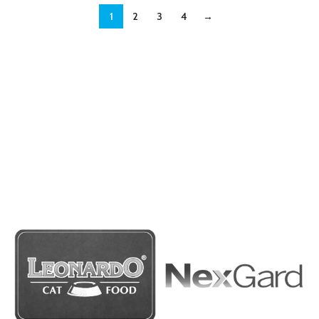
1
2
3
4
→