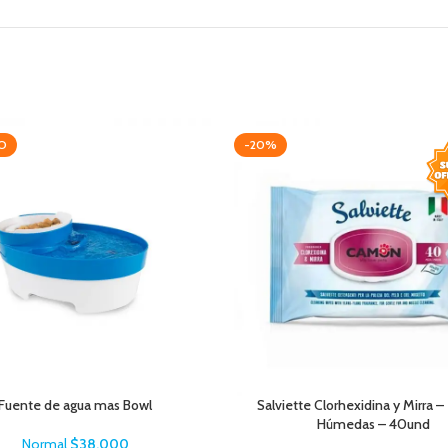
O
-20%
Fuente de agua mas Bowl
Salviette Clorhexidina y Mirra –
Húmedas – 40und
Normal
$
38.000