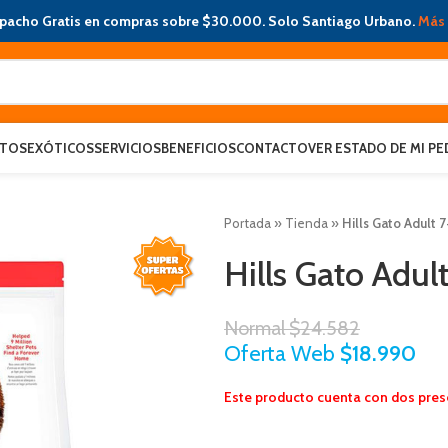
pacho Gratis en compras sobre $30.000. Solo Santiago Urbano.
Más 
ATOS
EXÓTICOS
SERVICIOS
BENEFICIOS
CONTACTO
VER ESTADO DE MI PE
Portada
»
Tienda
»
Hills Gato Adult 7
Hills Gato Adul
Normal
$
24.582
Oferta Web
$
18.990
Este producto cuenta con dos pre