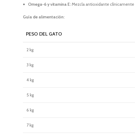
Omega-6 y vitamina E:
Mezcla antioxidante clínicamente
Guía de alimentación:
PESO DEL GATO
2 kg
3 kg
4 kg
5 kg
6 kg
7 kg