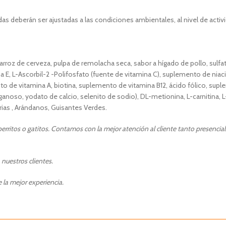
s deberán ser ajustadas a las condiciones ambientales, al nivel de activi
o, arroz de cerveza, pulpa de remolacha seca, sabor a hígado de pollo, sulfa
a E, L-Ascorbil-2 -Polifosfato (fuente de vitamina C), suplemento de niaci
 de vitamina A, biotina, suplemento de vitamina B12, ácido fólico, suple
anoso, yodato de calcio, selenito de sodio), DL-metionina, L-carnitina, L-l
ias , Arándanos, Guisantes Verdes.
rritos o gatitos. Contamos con la mejor atención al cliente tanto presencia
 nuestros clientes.
la mejor experiencia.