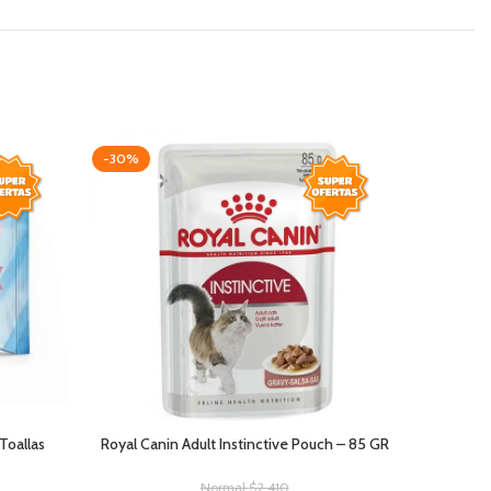
-30%
-15%
 Toallas
Royal Canin Adult Instinctive Pouch – 85 GR
Normal
$
2.410