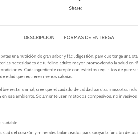
Share:
DESCRIPCIÓN
FORMAS DE ENTREGA
atas una nutrición de gran sabor y fácil digestión, para que tenga una eta
acer las necesidades de tu felino adulto mayor, promoviendo la salud en r
ondiciones. Cada ingrediente cumple con estrictos requisitos de pureza 
os de edad que requieren menos calorías.
ienestar animal, cree que el cuidado de calidad para las mascotas incluye n
n en ese ambiente. Solamente usan métodos compasivos, no invasivos para
saludable.
a salud del corazón y minerales balanceados para apoyar la función de los