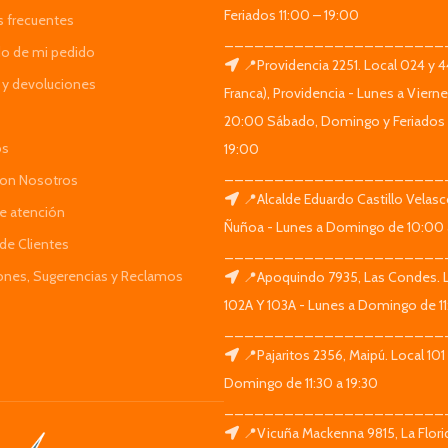
Feriados 11:00 – 19:00
s frecuentes
______________________
do de mi pedido
📍Providencia 2251. Local 024 y 
y devoluciones
Franca), Providencia - Lunes a Viern
20:00 Sábado, Domingo y Feriados 
os
19:00
______________________
Con Nosotros
📍Alcalde Eduardo Castillo Velas
de atención
Ñuñoa - Lunes a Domingo de 10:00 
de Clientes
______________________
iones, Sugerencias y Reclamos
📍Apoquindo 7935, Las Condes. 
102A Y 103A - Lunes a Domingo de 11
______________________
📍Pajaritos 2356, Maipú. Local 101
Domingo de 11:30 a 19:30
______________________
📍Vicuña Mackenna 9815, La Flori