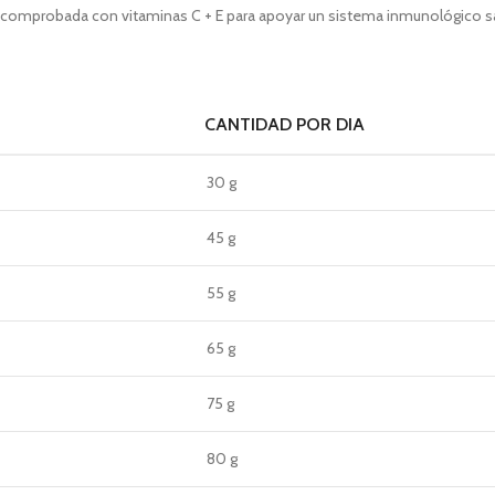
 comprobada con vitaminas C + E para apoyar un sistema inmunológico 
CANTIDAD POR DIA
30 g
45 g
55 g
65 g
75 g
80 g