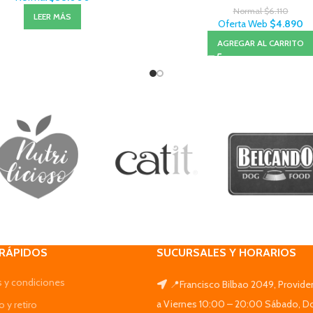
Normal
$
6.110
LEER MÁS
Oferta Web
$
4.890
AGREGAR AL CARRITO
 RÁPIDOS
SUCURSALES Y HORARIOS
 y condiciones
📍Francisco Bilbao 2049, Provide
a Viernes 10:00 – 20:00 Sábado, D
 y retiro