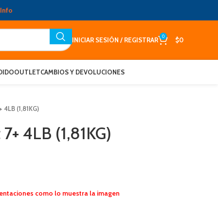
Info
0
INICIAR SESIÓN / REGISTRAR
$
0
DIDO
OUTLET
CAMBIOS Y DEVOLUCIONES
+ 4LB (1,81KG)
t 7+ 4LB (1,81KG)
sentaciones como lo muestra la imagen