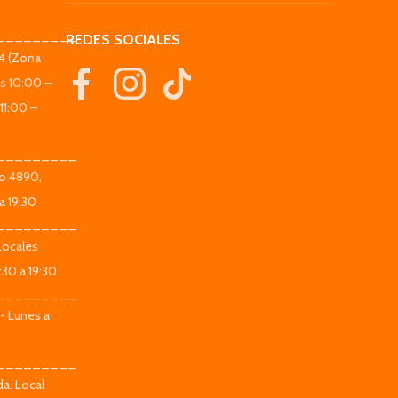
_________
REDES SOCIALES
44 (Zona
es 10:00 –
11:00 –
_________
co 4890,
a 19:30
_________
Locales
:30 a 19:30
_________
 - Lunes a
_________
da. Local