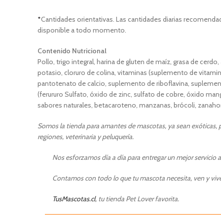
*
Cantidades orientativas. Las cantidades diarias recomendada
disponible a todo momento.
Contenido Nutricional
Pollo, trigo integral, harina de gluten de maíz, grasa de cerd
potasio, cloruro de colina, vitaminas (suplemento de vitamin
pantotenato de calcio, suplemento de riboflavina, suplemento
(ferururo Sulfato, óxido de zinc, sulfato de cobre, óxido mang
sabores naturales, betacaroteno, manzanas, brócoli, zanahor
Somos la tienda para amantes de mascotas, ya sean exóticas, pe
regiones, veterinaria y peluquería.
Nos esforzamos día a día para entregar un mejor servicio a
Contamos con todo lo que tu mascota necesita, ven y vive 
TusMascotas.cl
, tu tienda Pet Lover favorita.