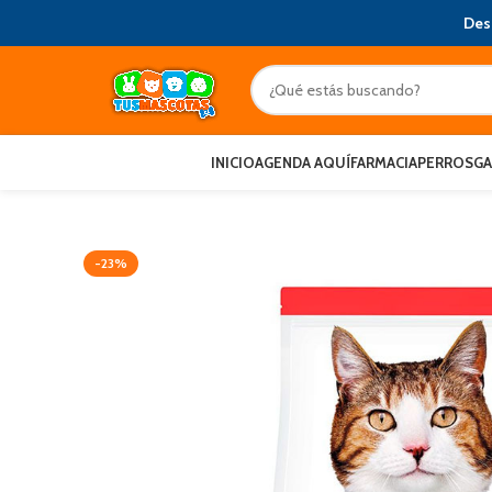
Des
INICIO
AGENDA AQUÍ
FARMACIA
PERROS
G
-23%