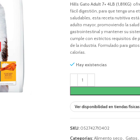
Hills Gato Adult 7+ 4LB (1,81KG)
ofre
fácil digestión, para que tenga una e
saludables, esta receta nutritiva est
adulto mayor, promoviendo la salud e
gastrointestinal y mantener su sis
cumple con estrictos requisitos de 
de la industria. Formulado para gato
calorías.
Hay existencias
Ver disponibilidad en tiendas físicas
SKU:
052742710402
Categorías:
Alimento seco
,
Gatos
,