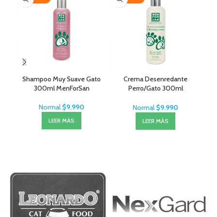
Shampoo Muy Suave Gato
Crema Desenredante
Cep
300ml MenForSan
Perro/Gato 300ml
MenForSan
Normal
$
9.990
Normal
$
9.990
LEER MÁS
LEER MÁS