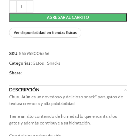
AGREGAR AL CARRITO
Ver disponibilidad en tiendas físicas
SKU:
855958006556
Categorías:
Gatos
,
Snacks
Share:
DESCRIPCIÓN
Churu Atún
es un novedoso y delicioso snack* para gatos de
textura cremosa y alta palatabilidad.
Tiene un alto contenido de humedad lo que encanta a los
gatos y además contribuye a su hidratación.
Con delicioso sabor de atún.