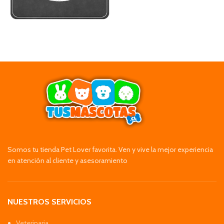
Somos tu tienda Pet Lover favorita. Ven y vive la mejor experiencia
en atención al cliente y asesoramiento
NUESTROS SERVICIOS
Veterinaria