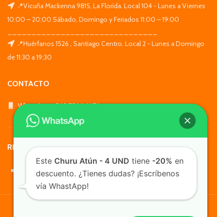
📍Vicuña Mackenna 9815, La Florida. Local 104 - Lunes a Viernes
10:00 – 20:00 Sábado, Domingo y Feriados 11:00 – 19:00
_______________________________
📍Huérfanos 1526 , Santiago Centro. Local 2 - Lunes a Domingo
de 11:30 a 19:30
CONTACTO
WhatsApp: +569 7564 4676
REDES SOCIALES
Este
Churu Atún - 4 UND
tiene
-20%
en
descuento. ¿Tienes dudas? ¡Escríbenos
vía WhastApp!
TusMascotas.cl