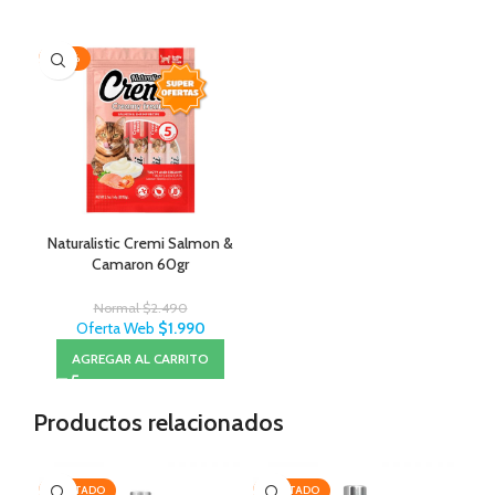
-20%
Naturalistic Cremi Salmon &
Camaron 60gr
Normal
$
2.490
Oferta Web
$
1.990
AGREGAR AL CARRITO
Productos relacionados
AGOTADO
AGOTADO
-2