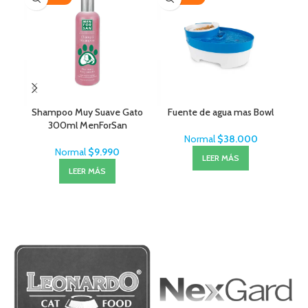
Shampoo Muy Suave Gato
Fuente de agua mas Bowl
Sal
300ml MenForSan
– 
Normal
$
38.000
Normal
$
9.990
LEER MÁS
LEER MÁS