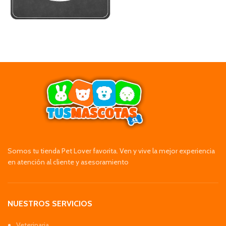
Somos tu tienda Pet Lover favorita. Ven y vive la mejor experiencia
en atención al cliente y asesoramiento
NUESTROS SERVICIOS
Veterinaria