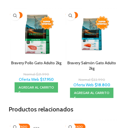
-18%
-18%
Bravery Pollo Gato Adulto 2kg
Bravery Salmón Gato Adulto
2kg
Normal
$
21.990
Oferta Web
$
17.950
Normal
$
22.990
Oferta Web
$
18.800
AGREGAR AL CARRITO
AGREGAR AL CARRITO
Productos relacionados
AGOTADO
AGOTADO
-2