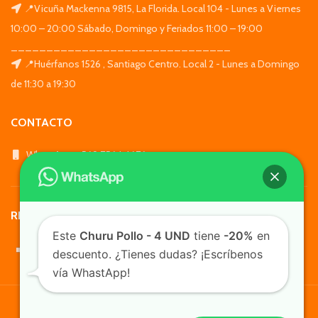
📍Vicuña Mackenna 9815, La Florida. Local 104 - Lunes a Viernes
10:00 – 20:00 Sábado, Domingo y Feriados 11:00 – 19:00
_______________________________
📍Huérfanos 1526 , Santiago Centro. Local 2 - Lunes a Domingo
de 11:30 a 19:30
CONTACTO
WhatsApp: +569 7564 4676
REDES SOCIALES
Este
Churu Pollo - 4 UND
tiene
-20%
en
descuento. ¿Tienes dudas? ¡Escríbenos
vía WhastApp!
TusMascotas.cl