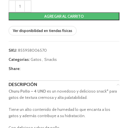
AGREGAR AL CARRITO
Ver disponibilidad en tiendas físicas
SKU:
855958006570
Categorías:
Gatos
,
Snacks
Share:
DESCRIPCIÓN
Churu Pollo – 4 UND
es un novedoso y delicioso snack* para
gatos de textura cremosa y alta palatabilidad.
Tiene un alto contenido de humedad lo que encanta a los
gatos y además contribuye a su hidratación.
Con delicioso sabor de pollo.