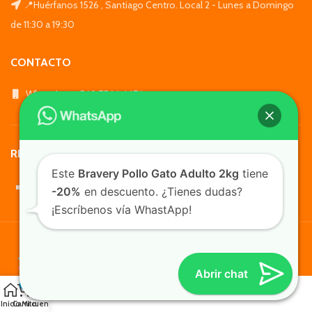
📍Huérfanos 1526 , Santiago Centro. Local 2 - Lunes a Domingo
de 11:30 a 19:30
CONTACTO
WhatsApp: +569 7564 4676
REDES SOCIALES
Este
Bravery Pollo Gato Adulto 2kg
tiene
-20%
en descuento. ¿Tienes dudas?
¡Escríbenos vía WhastApp!
TusMascotas.cl
Abrir chat
0
Inicio
Carrito
Mi cuenta