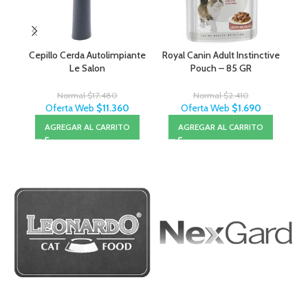
Cepillo Cerda Autolimpiante
Royal Canin Adult Instinctive
Pr
Le Salon
Pouch – 85 GR
Normal
$
17.480
Normal
$
2.410
Oferta Web
$
11.360
Oferta Web
$
1.690
AGREGAR AL CARRITO
AGREGAR AL CARRITO