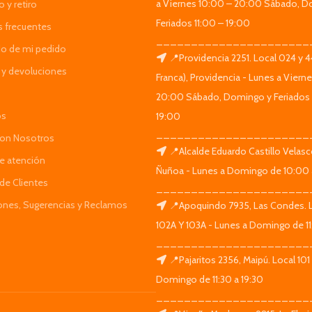
a Viernes 10:00 – 20:00 Sábado, D
 y retiro
Feriados 11:00 – 19:00
s frecuentes
______________________
do de mi pedido
📍Providencia 2251. Local 024 y 
y devoluciones
Franca), Providencia - Lunes a Viern
20:00 Sábado, Domingo y Feriados 
os
19:00
______________________
Con Nosotros
📍Alcalde Eduardo Castillo Velas
de atención
Ñuñoa - Lunes a Domingo de 10:00 
de Clientes
______________________
iones, Sugerencias y Reclamos
📍Apoquindo 7935, Las Condes. 
102A Y 103A - Lunes a Domingo de 11
______________________
📍Pajaritos 2356, Maipú. Local 101
Domingo de 11:30 a 19:30
______________________