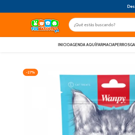
Des
INICIO
AGENDA AQUÍ
FARMACIA
PERROS
G
-27%