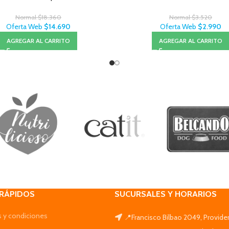
Normal
$
18.360
Normal
$
3.520
Oferta Web
$
14.690
Oferta Web
$
2.990
AGREGAR AL CARRITO
AGREGAR AL CARRITO
 RÁPIDOS
SUCURSALES Y HORARIOS
 y condiciones
📍Francisco Bilbao 2049, Provide