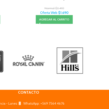
Normal
$
2.410
Oferta Web
$
1.690
AGREGAR AL CARRITO
CONTACTO
ncia - Lunes
WhatsApp: +569 7564 4676