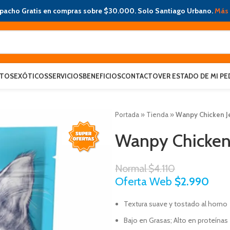
pacho Gratis en compras sobre $30.000. Solo Santiago Urbano.
Más 
ATOS
EXÓTICOS
SERVICIOS
BENEFICIOS
CONTACTO
VER ESTADO DE MI PE
Portada
»
Tienda
»
Wanpy Chicken Je
Wanpy Chicken 
Normal
$
4.110
Oferta Web
$
2.990
Textura suave y tostado al horno
Bajo en Grasas; Alto en proteínas