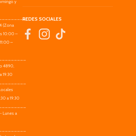
omingo y
_________
REDES SOCIALES
44 (Zona
es 10:00 –
11:00 –
_________
co 4890,
a 19:30
_________
Locales
:30 a 19:30
_________
 - Lunes a
_________