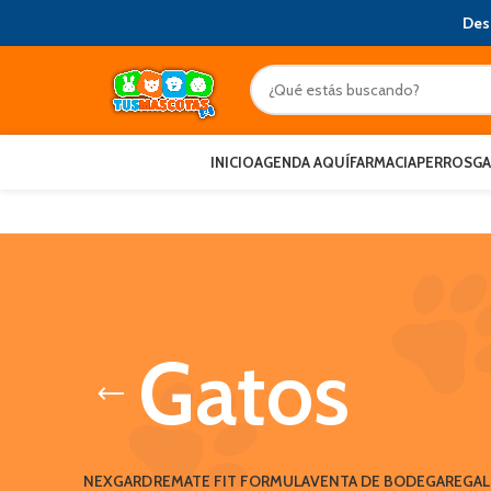
Des
INICIO
AGENDA AQUÍ
FARMACIA
PERROS
G
Gatos
NEXGARD
REMATE FIT FORMULA
VENTA DE BODEGA
REGA