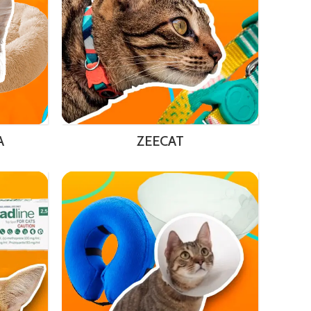
A
ZEECAT