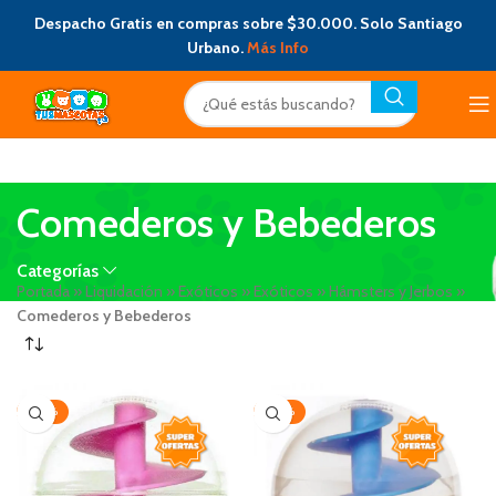
Despacho Gratis en compras sobre $30.000. Solo Santiago
Urbano.
Más Info
Comederos y Bebederos
Categorías
Portada
»
Liquidación
»
Exóticos
»
Exóticos
»
Hámsters y Jerbos
»
Comederos y Bebederos
-20%
-20%