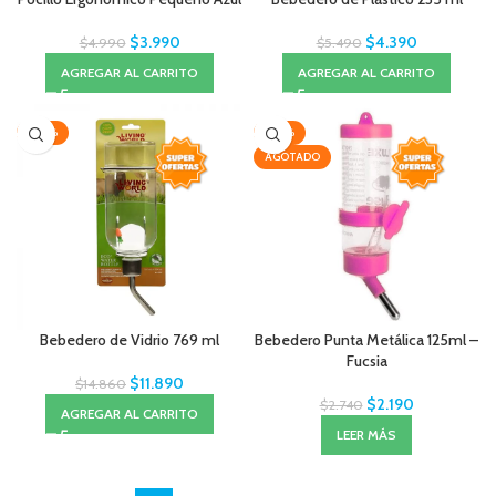
$
3.990
$
4.390
$
4.990
$
5.490
AGREGAR AL CARRITO
AGREGAR AL CARRITO
-20%
-20%
AGOTADO
Bebedero de Vidrio 769 ml
Bebedero Punta Metálica 125ml –
Fucsia
$
11.890
$
14.860
$
2.190
$
2.740
AGREGAR AL CARRITO
LEER MÁS