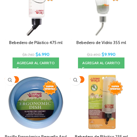
Bebedero de Plástico 475 ml
Bebedero de Vidrio 355 ml
$
6.990
$
9.990
$
8.740
$
12.490
AGREGAR AL CARRITO
AGREGAR AL CARRITO
-20%
-20%
Pocillo Ergonómico Pequeño Azul
Bebedero de Plástico 235 ml