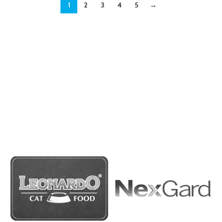
1
2
3
4
5
→