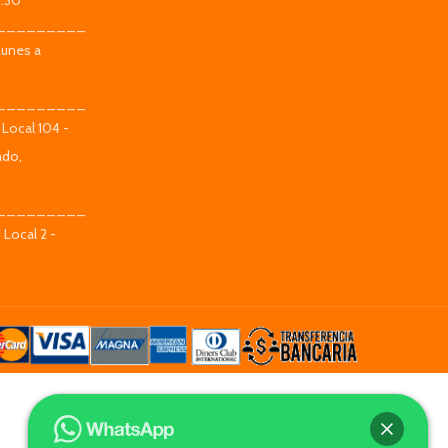
9:30
_________
Lunes a
_________
 Local 104 -
ado,
_________
 Local 2 -