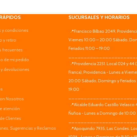
 RÁPIDOS
SUCURSALES Y HORARIOS
 y condiciones
📍Francisco Bilbao 2049, Providenci
Viernes 10:00 – 20:00 Sábado, Do
 y retiro
Feriados 11:00 – 19:00
s frecuentes
______________________
do de mi pedido
📍Providencia 2251. Local 024 y 44 
y devoluciones
Franca), Providencia - Lunes a Viern
20:00 Sábado, Domingo y Feriados 
os
19:00
______________________
Con Nosotros
📍Alcalde Eduardo Castillo Velasco
de atención
Ñuñoa - Lunes a Domingo de 10:00 
de Clientes
______________________
iones, Sugerencias y Reclamos
📍Apoquindo 7935, Las Condes. Loc