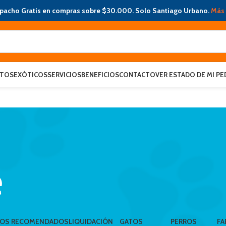
pacho Gratis en compras sobre $30.000. Solo Santiago Urbano.
Más 
ATOS
EXÓTICOS
SERVICIOS
BENEFICIOS
CONTACTO
VER ESTADO DE MI PE
e
LOS RECOMENDADOS
LIQUIDACIÓN
GATOS
PERROS
FA