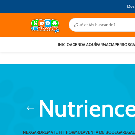
Des
INICIO
AGENDA AQUÍ
FARMACIA
PERROS
G
Nutrienc
NEXGARD
REMATE FIT FORMULA
VENTA DE BODEGA
REGA