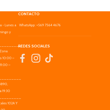
CONTACTO
a - Lunes a
WhatsApp: +569 7564 4676
mingo y
_________
REDES SOCIALES
(Zona
es 10:00 –
11:00 –
_________
 4890,
a 19:30
_________
ales 102A Y