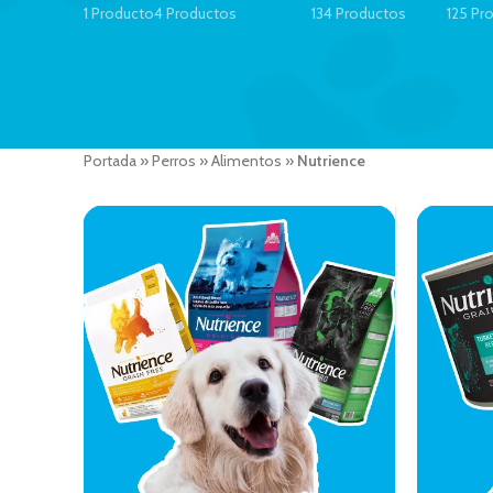
1 Producto
4 Productos
134 Productos
125 Pr
Portada
»
Perros
»
Alimentos
»
Nutrience