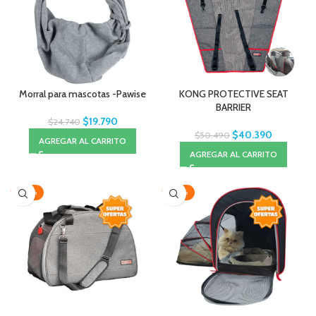
Morral para mascotas -Pawise
KONG PROTECTIVE SEAT
BARRIER
$
19.790
$
24.740
$
40.390
$
50.490
AGREGAR AL CARRITO
AGREGAR AL CARRITO
-20%
-20%