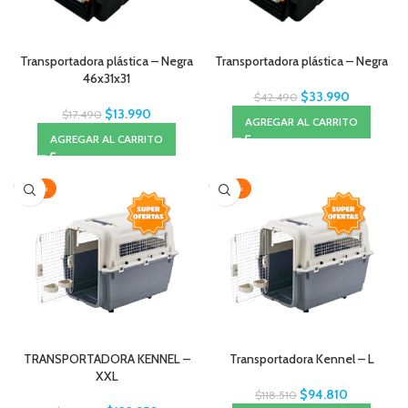
Transportadora plástica – Negra
Transportadora plástica – Negra
46x31x31
$
33.990
$
42.490
$
13.990
$
17.490
AGREGAR AL CARRITO
AGREGAR AL CARRITO
-20%
-20%
TRANSPORTADORA KENNEL –
Transportadora Kennel – L
XXL
$
94.810
$
118.510