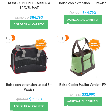
KONG 2-IN-1 PET CARRIER &
Bolso con extensión L – Pawise
TRAVEL MAT
$
44.790
$
55.990
$
86.790
$
108.490
AGREGAR AL CARRITO
AGREGAR AL CARRITO
-20%
-20%
Bolso con extensión lateral S –
Bolso Carrier Malibu Verde – FP
Pawise
$
32.990
$
41.240
$
31.390
$
39.240
AGREGAR AL CARRITO
AGREGAR AL CARRITO