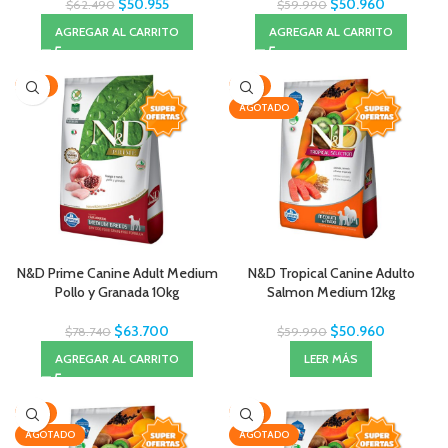
$
50.955
$
50.960
$
62.490
$
59.990
AGREGAR AL CARRITO
AGREGAR AL CARRITO
-19%
-15%
AGOTADO
N&D Prime Canine Adult Medium
N&D Tropical Canine Adulto
Pollo y Granada 10kg
Salmon Medium 12kg
$
63.700
$
50.960
$
78.740
$
59.990
AGREGAR AL CARRITO
LEER MÁS
-15%
-15%
AGOTADO
AGOTADO