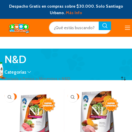
Despacho Gratis en compras sobre $30.000. Solo Santiago
Urbano.
Más Info
N&D
Categorías
Portada
»
Perros
»
Alimentos
»
N&D
-15%
-5%