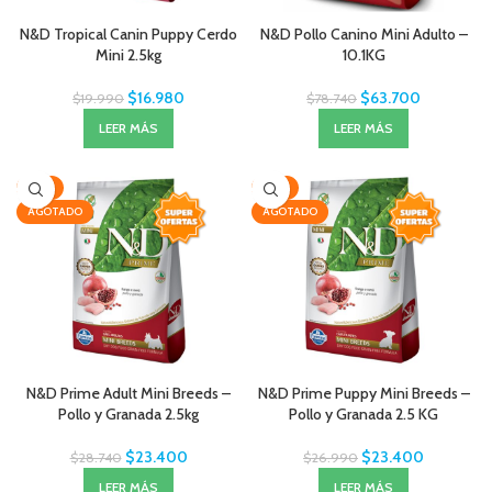
N&D Tropical Canin Puppy Cerdo
N&D Pollo Canino Mini Adulto –
Mini 2.5kg
10.1KG
$
16.980
$
63.700
$
19.990
$
78.740
LEER MÁS
LEER MÁS
-19%
-13%
AGOTADO
AGOTADO
N&D Prime Adult Mini Breeds –
N&D Prime Puppy Mini Breeds –
Pollo y Granada 2.5kg
Pollo y Granada 2.5 KG
$
23.400
$
23.400
$
28.740
$
26.990
LEER MÁS
LEER MÁS