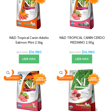
N&D Tropical Canin Adulto
N&D TROPICAL CANIN CERDO
Salmon Mini 2.5kg
MEDIANO 2,5Kg
$
16.980
$
16.980
$
19.990
$
19.990
LEER MÁS
LEER MÁS
-15%
-19%
AGOTADO
AGOTADO